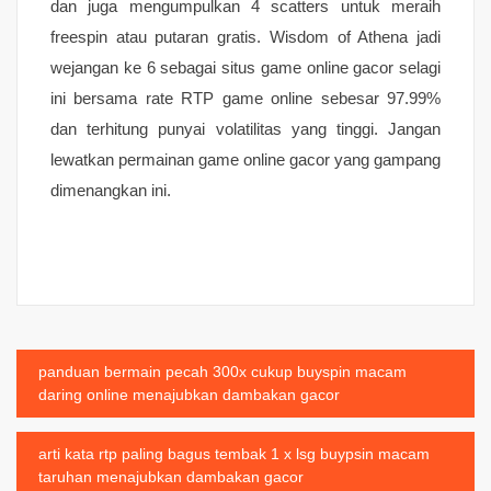
dan juga mengumpulkan 4 scatters untuk meraih
freespin atau putaran gratis. Wisdom of Athena jadi
wejangan ke 6 sebagai situs game online gacor selagi
ini bersama rate RTP game online sebesar 97.99%
dan terhitung punyai volatilitas yang tinggi. Jangan
lewatkan permainan game online gacor yang gampang
dimenangkan ini.
Post
panduan bermain pecah 300x cukup buyspin macam
daring online menajubkan dambakan gacor
navigation
arti kata rtp paling bagus tembak 1 x lsg buypsin macam
taruhan menajubkan dambakan gacor