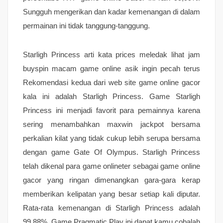
Sungguh mengerikan dan kadar kemenangan di dalam
permainan ini tidak tanggung-tanggung.
Starligh Princess arti kata prices meledak lihat jam
buyspin macam game online asik ingin pecah terus
Rekomendasi kedua dari web site game online gacor
kala ini adalah Starligh Princess. Game Starligh
Princess ini menjadi favorit para pemainnya karena
sering menambahkan maxwin jackpot bersama
perkalian kilat yang tidak cukup lebih serupa bersama
dengan game Gate Of Olympus. Starligh Princess
telah dikenal para game onlineter sebagai game online
gacor yang ringan dimenangkan gara-gara kerap
memberikan kelipatan yang besar setiap kali diputar.
Rata-rata kemenangan di Starligh Princess adalah
99,88%. Game Pragmatic Play ini dapat kamu cobalah