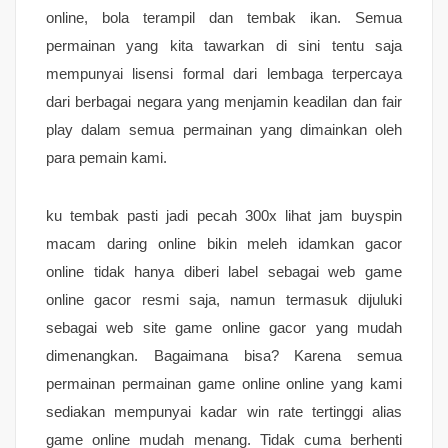
online, bola terampil dan tembak ikan. Semua
permainan yang kita tawarkan di sini tentu saja
mempunyai lisensi formal dari lembaga terpercaya
dari berbagai negara yang menjamin keadilan dan fair
play dalam semua permainan yang dimainkan oleh
para pemain kami.
ku tembak pasti jadi pecah 300x lihat jam buyspin
macam daring online bikin meleh idamkan gacor
online tidak hanya diberi label sebagai web game
online gacor resmi saja, namun termasuk dijuluki
sebagai web site game online gacor yang mudah
dimenangkan. Bagaimana bisa? Karena semua
permainan permainan game online online yang kami
sediakan mempunyai kadar win rate tertinggi alias
game online mudah menang. Tidak cuma berhenti