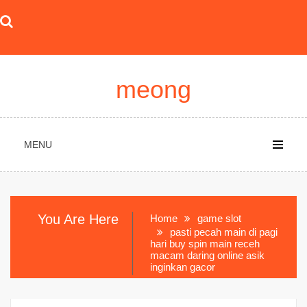
Skip
to
content
meong
MENU
You Are Here
Home
game slot
pasti pecah main di pagi
hari buy spin main receh
macam daring online asik
inginkan gacor