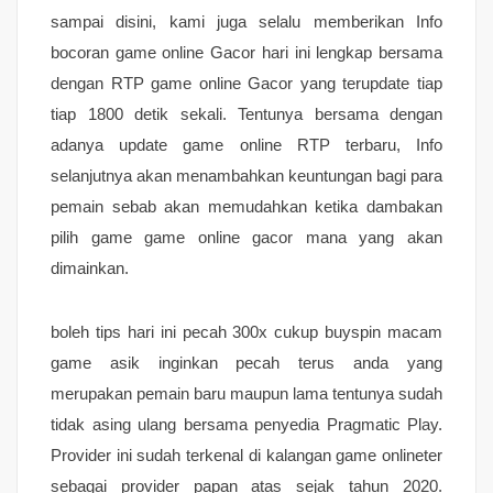
sampai disini, kami juga selalu memberikan Info
bocoran game online Gacor hari ini lengkap bersama
dengan RTP game online Gacor yang terupdate tiap
tiap 1800 detik sekali. Tentunya bersama dengan
adanya update game online RTP terbaru, Info
selanjutnya akan menambahkan keuntungan bagi para
pemain sebab akan memudahkan ketika dambakan
pilih game game online gacor mana yang akan
dimainkan.
boleh tips hari ini pecah 300x cukup buyspin macam
game asik inginkan pecah terus anda yang
merupakan pemain baru maupun lama tentunya sudah
tidak asing ulang bersama penyedia Pragmatic Play.
Provider ini sudah terkenal di kalangan game onlineter
sebagai provider papan atas sejak tahun 2020.