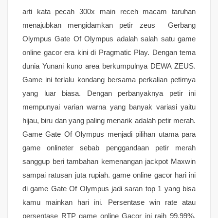
arti kata pecah 300x main receh macam taruhan
menajubkan mengidamkan petir zeus Gerbang
Olympus Gate Of Olympus adalah salah satu game
online gacor era kini di Pragmatic Play. Dengan tema
dunia Yunani kuno area berkumpulnya DEWA ZEUS.
Game ini terlalu kondang bersama perkalian petirnya
yang luar biasa. Dengan perbanyaknya petir ini
mempunyai varian warna yang banyak variasi yaitu
hijau, biru dan yang paling menarik adalah petir merah.
Game Gate Of Olympus menjadi pilihan utama para
game onlineter sebab penggandaan petir merah
sanggup beri tambahan kemenangan jackpot Maxwin
sampai ratusan juta rupiah. game online gacor hari ini
di game Gate Of Olympus jadi saran top 1 yang bisa
kamu mainkan hari ini. Persentase win rate atau
persentase RTP game online Gacor ini raih 99,99%.