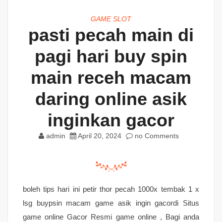
GAME SLOT
pasti pecah main di
pagi hari buy spin
main receh macam
daring online asik
inginkan gacor
admin
April 20, 2024
no Comments
boleh tips hari ini petir thor pecah 1000x tembak 1 x
lsg buypsin macam game asik ingin gacordi Situs
game online Gacor Resmi game online , Bagi anda