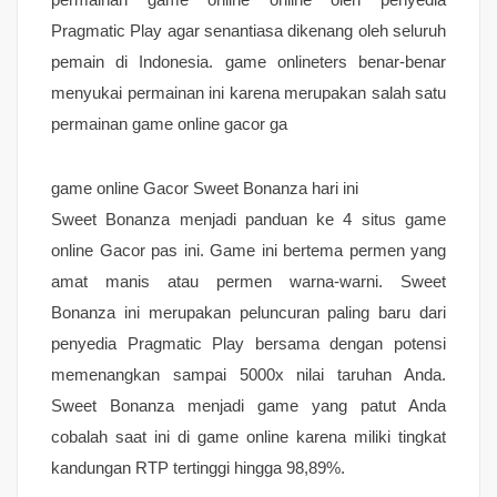
Pragmatic Play agar senantiasa dikenang oleh seluruh
pemain di Indonesia. game onlineters benar-benar
menyukai permainan ini karena merupakan salah satu
permainan game online gacor ga
game online Gacor Sweet Bonanza hari ini
Sweet Bonanza menjadi panduan ke 4 situs game
online Gacor pas ini. Game ini bertema permen yang
amat manis atau permen warna-warni. Sweet
Bonanza ini merupakan peluncuran paling baru dari
penyedia Pragmatic Play bersama dengan potensi
memenangkan sampai 5000x nilai taruhan Anda.
Sweet Bonanza menjadi game yang patut Anda
cobalah saat ini di game online karena miliki tingkat
kandungan RTP tertinggi hingga 98,89%.