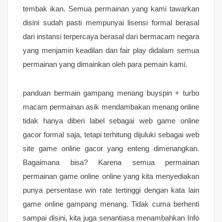
tembak ikan. Semua permainan yang kami tawarkan
disini sudah pasti mempunyai lisensi formal berasal
dari instansi terpercaya berasal dari bermacam negara
yang menjamin keadilan dan fair play didalam semua
permainan yang dimainkan oleh para pemain kami.
panduan bermain gampang menang buyspin + turbo
macam permainan asik mendambakan menang online
tidak hanya diberi label sebagai web game online
gacor formal saja, tetapi terhitung dijuluki sebagai web
site game online gacor yang enteng dimenangkan.
Bagaimana bisa? Karena semua permainan
permainan game online online yang kita menyediakan
punya persentase win rate tertinggi dengan kata lain
game online gampang menang. Tidak cuma berhenti
sampai disini, kita juga senantiasa menambahkan Info