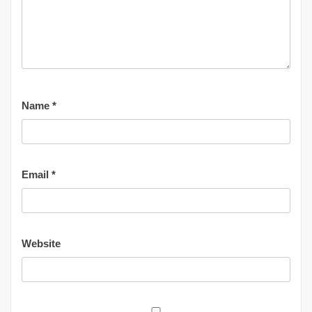
Name
*
Email
*
Website