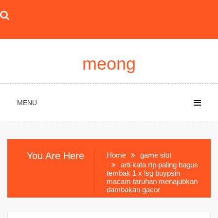
Skip
to
content
meong
MENU
You Are Here
Home
game slot
arti kata rtp paling bagus
tembak 1 x lsg buypsin
macam taruhan menajubkan
dambakan gacor