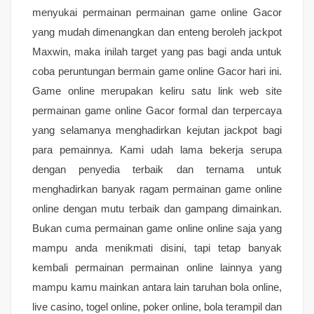
menyukai permainan permainan game online Gacor
yang mudah dimenangkan dan enteng beroleh jackpot
Maxwin, maka inilah target yang pas bagi anda untuk
coba peruntungan bermain game online Gacor hari ini.
Game online merupakan keliru satu link web site
permainan game online Gacor formal dan terpercaya
yang selamanya menghadirkan kejutan jackpot bagi
para pemainnya. Kami udah lama bekerja serupa
dengan penyedia terbaik dan ternama untuk
menghadirkan banyak ragam permainan game online
online dengan mutu terbaik dan gampang dimainkan.
Bukan cuma permainan game online online saja yang
mampu anda menikmati disini, tapi tetap banyak
kembali permainan permainan online lainnya yang
mampu kamu mainkan antara lain taruhan bola online,
live casino, togel online, poker online, bola terampil dan