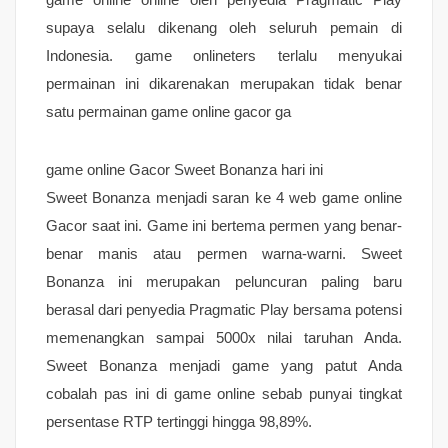
supaya selalu dikenang oleh seluruh pemain di
Indonesia. game onlineters terlalu menyukai
permainan ini dikarenakan merupakan tidak benar
satu permainan game online gacor ga
game online Gacor Sweet Bonanza hari ini
Sweet Bonanza menjadi saran ke 4 web game online
Gacor saat ini. Game ini bertema permen yang benar-
benar manis atau permen warna-warni. Sweet
Bonanza ini merupakan peluncuran paling baru
berasal dari penyedia Pragmatic Play bersama potensi
memenangkan sampai 5000x nilai taruhan Anda.
Sweet Bonanza menjadi game yang patut Anda
cobalah pas ini di game online sebab punyai tingkat
persentase RTP tertinggi hingga 98,89%.