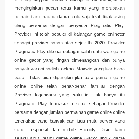
menginginkan pecah terus kamu yang merupakan
pemain baru maupun lama tentu saja telah tidak asing
ulang bersama dengan penyedia Pragmatic Play.
Provider ini telah populer di kalangan game onlineter
sebagai provider papan atas sejak th. 2020. Provider
Pragmatic Play dikenal sebagai salah satu web game
online gacor yang ringan dimenangkan dan punya
banyak variasi hadiah jackpot Maxwin yang luar biasa
besar. Tidak bisa dipungkiri jika para pemain game
online online telah benar-benar familiar dengan
Provider legendaris yang satu ini, tak hanya itu
Pragmatic Play termasuk dikenal sebagai Provider
bersama dengan jumlah permainan game online online
terlengkap yang banyak dan juga mutu server yang
super responsif dan mobile Friendly. Disini kami
selaku situs resmi game online Gacor untuk game