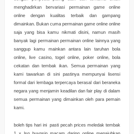
menghadirkan bervariasi permainan game online
online dengan kualitas terbaik dan gampang
dimainkan. Bukan cuma permainan game online online
saja yang bisa kamu nikmati disini, namun masih
banyak lagi permainan permainan online lainnya yang
sanggup kamu mainkan antara lain taruhan bola
online, live casino, togel online, poker online, bola
cekatan dan tembak ikan. Semua permainan yang
kami tawarkan di sini pastinya mempunyai lisensi
formal dari lembaga terpercaya berasal dari beraneka
negara yang menjamin keadilan dan fair play di dalam
semua permainan yang dimainkan oleh para pemain
kami.
boleh tips hari ini pasti pecah prices meledak tembak
1 x lsg buypsin macam daring online menajubkan