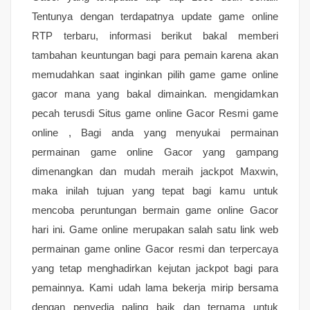
Tentunya dengan terdapatnya update game online
RTP terbaru, informasi berikut bakal memberi
tambahan keuntungan bagi para pemain karena akan
memudahkan saat inginkan pilih game game online
gacor mana yang bakal dimainkan. mengidamkan
pecah terusdi Situs game online Gacor Resmi game
online , Bagi anda yang menyukai permainan
permainan game online Gacor yang gampang
dimenangkan dan mudah meraih jackpot Maxwin,
maka inilah tujuan yang tepat bagi kamu untuk
mencoba peruntungan bermain game online Gacor
hari ini. Game online merupakan salah satu link web
permainan game online Gacor resmi dan terpercaya
yang tetap menghadirkan kejutan jackpot bagi para
pemainnya. Kami udah lama bekerja mirip bersama
dengan penyedia paling baik dan ternama untuk