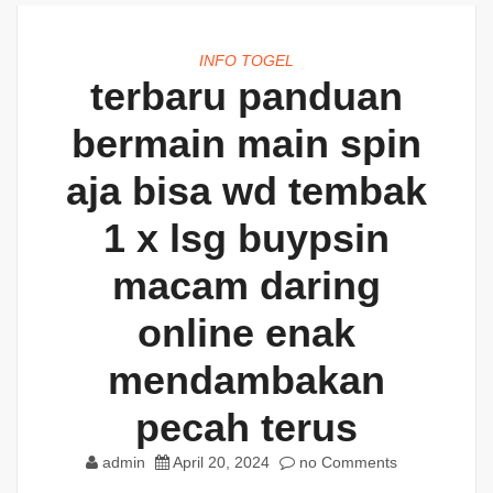
INFO TOGEL
terbaru panduan
bermain main spin
aja bisa wd tembak
1 x lsg buypsin
macam daring
online enak
mendambakan
pecah terus
admin
April 20, 2024
no Comments