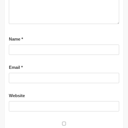
Name
*
Email
*
Website