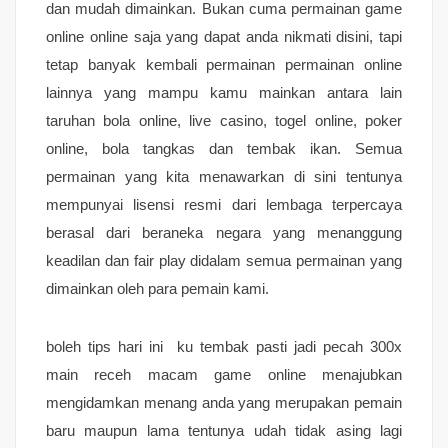
dan mudah dimainkan. Bukan cuma permainan game
online online saja yang dapat anda nikmati disini, tapi
tetap banyak kembali permainan permainan online
lainnya yang mampu kamu mainkan antara lain
taruhan bola online, live casino, togel online, poker
online, bola tangkas dan tembak ikan. Semua
permainan yang kita menawarkan di sini tentunya
mempunyai lisensi resmi dari lembaga terpercaya
berasal dari beraneka negara yang menanggung
keadilan dan fair play didalam semua permainan yang
dimainkan oleh para pemain kami.
boleh tips hari ini ku tembak pasti jadi pecah 300x
main receh macam game online menajubkan
mengidamkan menang anda yang merupakan pemain
baru maupun lama tentunya udah tidak asing lagi