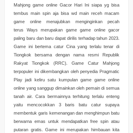
Mahjong game online Gacor Hari Ini siapa yg bisa
tembus main spin aja bisa wd main receh macam
game online menajubkan menginginkan pecah
terus Ways merupakan game game online gacor
paling baru dan baru dapat dirilis terhadap tahun 2023.
Game ini bertema catur Cina yang terlalu tenar di
Tiongkok bersama dengan nama resmi Republik
Rakyat Tiongkok (RRC). Game Catur Mahjong
terpopuler ini dikembangkan oleh penyedia Pragmatic
Play jadi keliru satu kumpulan game game online
online yang sanggup dimainkan oleh pemain di semua
tanah air. Cara bermainnya terhitung terlalu enteng
yaitu mencocokkan 3 baris batu catur supaya
membentuk garis kemenangan dan menghimpun batu
berwarna emas untuk mendapatkan free spin atau
putaran gratis. Game ini merupakan himbauan kita