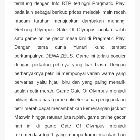
terhitung dengan Info RTP tertinggi Pragmatic Play,
pada lain sebagai berikut: prices meledak main receh
macam taruhan menajubkan dambakan menang
Gerbang Olympus Gate Of Olympus adalah salah
satu game online gacor masa kini di Pragmatic Play.
Dengan tema dunia Yunani kuno tempat
berkumpulnya DEWA ZEUS. Game ini terlalu populer
dengan perkalian petirnya yang luar biasa. Dengan
perbanyaknya petir ini mempunyai varian warna yang
bervariasi yaitu hijau, biru dan yang paling menarik
adalah petir merah. Game Gate Of Olympus menjadi
pilihan utama para game onlineter sebab penggandaan
petir merah dapat menambahkan kemenangan jackpot
Maxwin hingga ratusan juta rupiah. game online gacor
hari ini di game Gate Of Olympus menjadi
rekomendasi top 1 yang mampu kamu mainkan hari