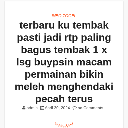
INFO TOGEL
terbaru ku tembak
pasti jadi rtp paling
bagus tembak 1 x
lsg buypsin macam
permainan bikin
meleh menghendaki
pecah terus
admin
April 20, 2024
no Comments