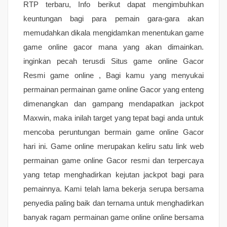
RTP terbaru, Info berikut dapat mengimbuhkan
keuntungan bagi para pemain gara-gara akan
memudahkan dikala mengidamkan menentukan game
game online gacor mana yang akan dimainkan.
inginkan pecah terusdi Situs game online Gacor
Resmi game online , Bagi kamu yang menyukai
permainan permainan game online Gacor yang enteng
dimenangkan dan gampang mendapatkan jackpot
Maxwin, maka inilah target yang tepat bagi anda untuk
mencoba peruntungan bermain game online Gacor
hari ini. Game online merupakan keliru satu link web
permainan game online Gacor resmi dan terpercaya
yang tetap menghadirkan kejutan jackpot bagi para
pemainnya. Kami telah lama bekerja serupa bersama
penyedia paling baik dan ternama untuk menghadirkan
banyak ragam permainan game online online bersama