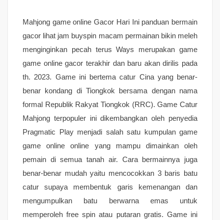
Mahjong game online Gacor Hari Ini panduan bermain
gacor lihat jam buyspin macam permainan bikin meleh
menginginkan pecah terus Ways merupakan game
game online gacor terakhir dan baru akan dirilis pada
th. 2023. Game ini bertema catur Cina yang benar-
benar kondang di Tiongkok bersama dengan nama
formal Republik Rakyat Tiongkok (RRC). Game Catur
Mahjong terpopuler ini dikembangkan oleh penyedia
Pragmatic Play menjadi salah satu kumpulan game
game online online yang mampu dimainkan oleh
pemain di semua tanah air. Cara bermainnya juga
benar-benar mudah yaitu mencocokkan 3 baris batu
catur supaya membentuk garis kemenangan dan
mengumpulkan batu berwarna emas untuk
memperoleh free spin atau putaran gratis. Game ini