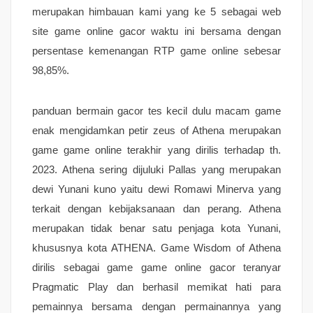
merupakan himbauan kami yang ke 5 sebagai web
site game online gacor waktu ini bersama dengan
persentase kemenangan RTP game online sebesar
98,85%.
panduan bermain gacor tes kecil dulu macam game
enak mengidamkan petir zeus of Athena merupakan
game game online terakhir yang dirilis terhadap th.
2023. Athena sering dijuluki Pallas yang merupakan
dewi Yunani kuno yaitu dewi Romawi Minerva yang
terkait dengan kebijaksanaan dan perang. Athena
merupakan tidak benar satu penjaga kota Yunani,
khususnya kota ATHENA. Game Wisdom of Athena
dirilis sebagai game game online gacor teranyar
Pragmatic Play dan berhasil memikat hati para
pemainnya bersama dengan permainannya yang