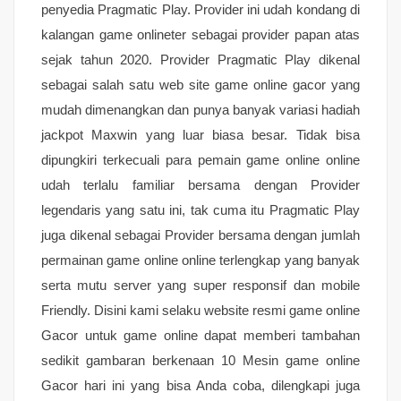
penyedia Pragmatic Play. Provider ini udah kondang di
kalangan game onlineter sebagai provider papan atas
sejak tahun 2020. Provider Pragmatic Play dikenal
sebagai salah satu web site game online gacor yang
mudah dimenangkan dan punya banyak variasi hadiah
jackpot Maxwin yang luar biasa besar. Tidak bisa
dipungkiri terkecuali para pemain game online online
udah terlalu familiar bersama dengan Provider
legendaris yang satu ini, tak cuma itu Pragmatic Play
juga dikenal sebagai Provider bersama dengan jumlah
permainan game online online terlengkap yang banyak
serta mutu server yang super responsif dan mobile
Friendly. Disini kami selaku website resmi game online
Gacor untuk game online dapat memberi tambahan
sedikit gambaran berkenaan 10 Mesin game online
Gacor hari ini yang bisa Anda coba, dilengkapi juga