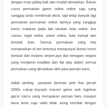
dengan mutu paling baik dan mudah dimainkan. Bukan
cuma permainan game online online saja yang
sanggup anda menikmati disini, tapi tetap banyak lagi
permainan permainan online lainnya yang sanggup
kamu mainkan pada lain taruhan bola online, live
casino, togel online, poker online, bola trampil dan
tembak ikan. Semua permainan yang kita
menawarkan di sini tentunya mempunyai lisensi resmi
berasal dari instansi terpercaya dari beragam negara
yang menjamin keadilan dan fair play dalam semua
permainan yang dimainkan oleh para pemain kami.
istilah penting panduan bermain petir thor pecah
1000x cukup buyspin macam game asik inginkan
gacor kamu yang merupakan pemain baru maupun
lama tentu saja udah tidak asing kembali dengan