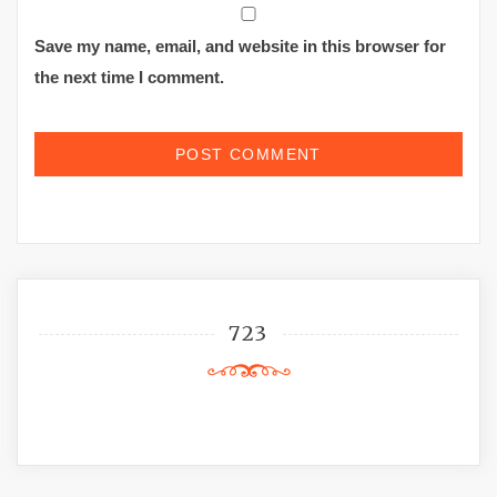
Save my name, email, and website in this browser for
the next time I comment.
723