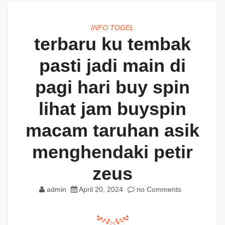
INFO TOGEL
terbaru ku tembak
pasti jadi main di
pagi hari buy spin
lihat jam buyspin
macam taruhan asik
menghendaki petir
zeus
admin
April 20, 2024
no Comments