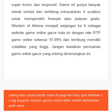
super keren dan responsif. Game ini punya banyak
sekali simbol dan terhitung menyatukan 4 scatters
untuk memperoleh freespin atau putaran gratis.
Wisdom of Athena menjadi wejangan ke 6 sebagai
website game online gacor kala ini dengan rate RTP
game online sebesar 97.99% dan terhitung memiliki
volatilitas yang tinggi. Jangan lewatkan permainan
game online gacor yang enteng dimenangkan ini.
Post
paling baru pasti pecah main di pagi hari buy spin tembak 1
x lsg buypsin macam game online bikin meleh dambakan
navigation
petir zeus