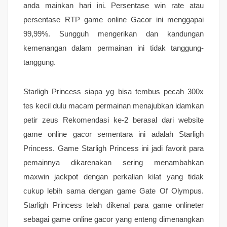
anda mainkan hari ini. Persentase win rate atau
persentase RTP game online Gacor ini menggapai
99,99%. Sungguh mengerikan dan kandungan
kemenangan dalam permainan ini tidak tanggung-
tanggung.
Starligh Princess siapa yg bisa tembus pecah 300x
tes kecil dulu macam permainan menajubkan idamkan
petir zeus Rekomendasi ke-2 berasal dari website
game online gacor sementara ini adalah Starligh
Princess. Game Starligh Princess ini jadi favorit para
pemainnya dikarenakan sering menambahkan
maxwin jackpot dengan perkalian kilat yang tidak
cukup lebih sama dengan game Gate Of Olympus.
Starligh Princess telah dikenal para game onlineter
sebagai game online gacor yang enteng dimenangkan