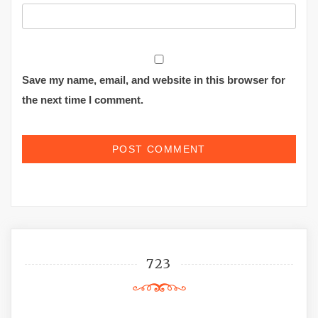
Save my name, email, and website in this browser for
the next time I comment.
723