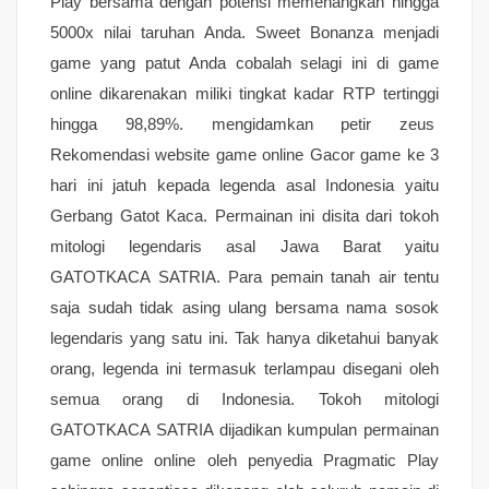
Play bersama dengan potensi memenangkan hingga
5000x nilai taruhan Anda. Sweet Bonanza menjadi
game yang patut Anda cobalah selagi ini di game
online dikarenakan miliki tingkat kadar RTP tertinggi
hingga 98,89%. mengidamkan petir zeus
Rekomendasi website game online Gacor game ke 3
hari ini jatuh kepada legenda asal Indonesia yaitu
Gerbang Gatot Kaca. Permainan ini disita dari tokoh
mitologi legendaris asal Jawa Barat yaitu
GATOTKACA SATRIA. Para pemain tanah air tentu
saja sudah tidak asing ulang bersama nama sosok
legendaris yang satu ini. Tak hanya diketahui banyak
orang, legenda ini termasuk terlampau disegani oleh
semua orang di Indonesia. Tokoh mitologi
GATOTKACA SATRIA dijadikan kumpulan permainan
game online online oleh penyedia Pragmatic Play