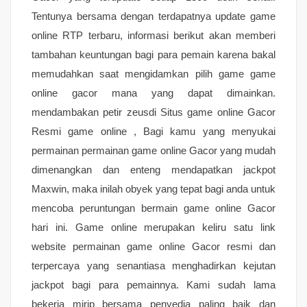
Tentunya bersama dengan terdapatnya update game
online RTP terbaru, informasi berikut akan memberi
tambahan keuntungan bagi para pemain karena bakal
memudahkan saat mengidamkan pilih game game
online gacor mana yang dapat dimainkan.
mendambakan petir zeusdi Situs game online Gacor
Resmi game online , Bagi kamu yang menyukai
permainan permainan game online Gacor yang mudah
dimenangkan dan enteng mendapatkan jackpot
Maxwin, maka inilah obyek yang tepat bagi anda untuk
mencoba peruntungan bermain game online Gacor
hari ini. Game online merupakan keliru satu link
website permainan game online Gacor resmi dan
terpercaya yang senantiasa menghadirkan kejutan
jackpot bagi para pemainnya. Kami sudah lama
bekerja mirip bersama penyedia paling baik dan