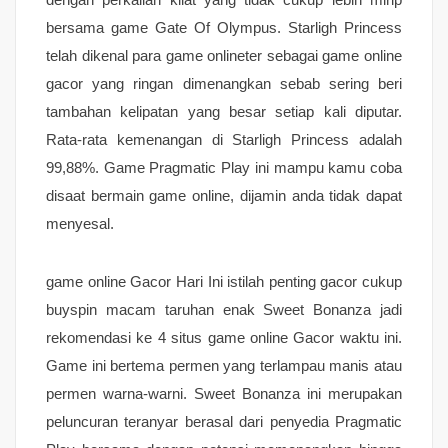
bersama game Gate Of Olympus. Starligh Princess
telah dikenal para game onlineter sebagai game online
gacor yang ringan dimenangkan sebab sering beri
tambahan kelipatan yang besar setiap kali diputar.
Rata-rata kemenangan di Starligh Princess adalah
99,88%. Game Pragmatic Play ini mampu kamu coba
disaat bermain game online, dijamin anda tidak dapat
menyesal.
game online Gacor Hari Ini istilah penting gacor cukup
buyspin macam taruhan enak Sweet Bonanza jadi
rekomendasi ke 4 situs game online Gacor waktu ini.
Game ini bertema permen yang terlampau manis atau
permen warna-warni. Sweet Bonanza ini merupakan
peluncuran teranyar berasal dari penyedia Pragmatic