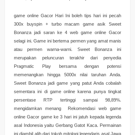
game online Gacor Hari Ini boleh tips hari ini pecah
300x buyspin + turbo macam game asik Sweet
Bonanza jadi saran ke 4 web game online Gacor
selagi ini. Game ini bertema permen yang amat manis
atau permen warna-warni. Sweet Bonanza ini
merupakan peluncuran terakhir dari penyedia
Pragmatic Play bersama dengan potensi
memenangkan hingga 5000x nilai taruhan Anda.
Sweet Bonanza jadi game yang patut Anda cobalah
sementara ini di game online karena punya tingkat
persentase RTP tertinggi sampai 98,89%.
mengidamkan menang Rekomendasi web game
online Gacor game ke 3 hari ini jatuh kepada legenda
asal Indonesia yaitu Gerbang Gatot Kaca. Permainan
ini diambil alih dari tokoh mitologi legendaris asal Jawa