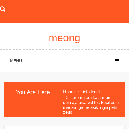
Skip
to
content
meong
MENU
You Are Here
Home
info togel
terbaru arti kata main
spin aja bisa wd tes kecil dulu
macam game asik ingin petir
zeus