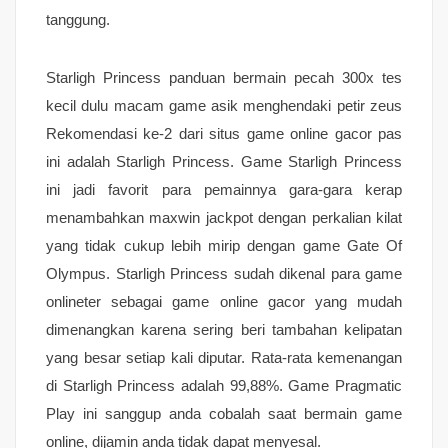
tanggung.
Starligh Princess panduan bermain pecah 300x tes
kecil dulu macam game asik menghendaki petir zeus
Rekomendasi ke-2 dari situs game online gacor pas
ini adalah Starligh Princess. Game Starligh Princess
ini jadi favorit para pemainnya gara-gara kerap
menambahkan maxwin jackpot dengan perkalian kilat
yang tidak cukup lebih mirip dengan game Gate Of
Olympus. Starligh Princess sudah dikenal para game
onlineter sebagai game online gacor yang mudah
dimenangkan karena sering beri tambahan kelipatan
yang besar setiap kali diputar. Rata-rata kemenangan
di Starligh Princess adalah 99,88%. Game Pragmatic
Play ini sanggup anda cobalah saat bermain game
online, dijamin anda tidak dapat menyesal.