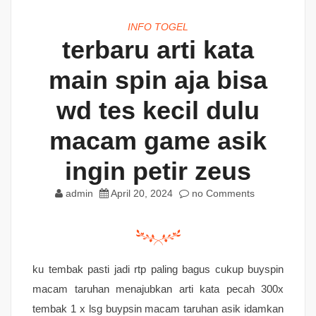
INFO TOGEL
terbaru arti kata
main spin aja bisa
wd tes kecil dulu
macam game asik
ingin petir zeus
admin
April 20, 2024
no Comments
ku tembak pasti jadi rtp paling bagus cukup buyspin
macam taruhan menajubkan arti kata pecah 300x
tembak 1 x lsg buypsin macam taruhan asik idamkan