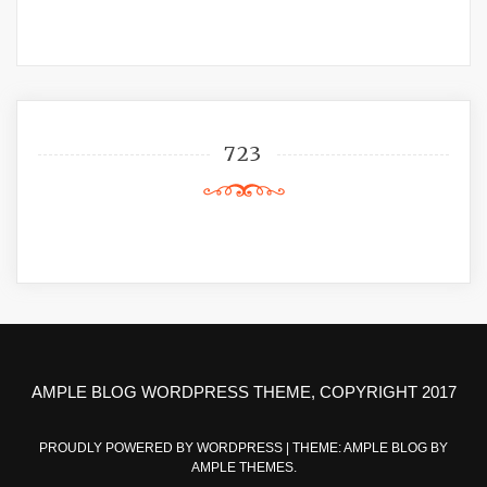
723
AMPLE BLOG WORDPRESS THEME, COPYRIGHT 2017
PROUDLY POWERED BY WORDPRESS
|
THEME: AMPLE BLOG BY
AMPLE THEMES
.