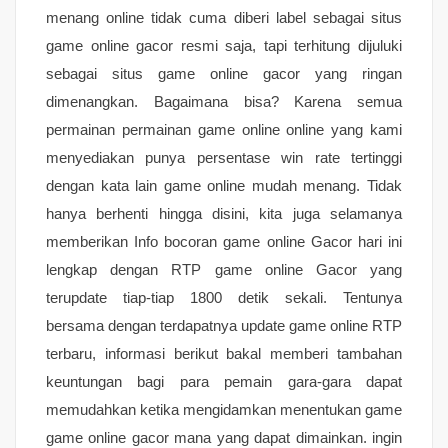
menang online tidak cuma diberi label sebagai situs
game online gacor resmi saja, tapi terhitung dijuluki
sebagai situs game online gacor yang ringan
dimenangkan. Bagaimana bisa? Karena semua
permainan permainan game online online yang kami
menyediakan punya persentase win rate tertinggi
dengan kata lain game online mudah menang. Tidak
hanya berhenti hingga disini, kita juga selamanya
memberikan Info bocoran game online Gacor hari ini
lengkap dengan RTP game online Gacor yang
terupdate tiap-tiap 1800 detik sekali. Tentunya
bersama dengan terdapatnya update game online RTP
terbaru, informasi berikut bakal memberi tambahan
keuntungan bagi para pemain gara-gara dapat
memudahkan ketika mengidamkan menentukan game
game online gacor mana yang dapat dimainkan. ingin