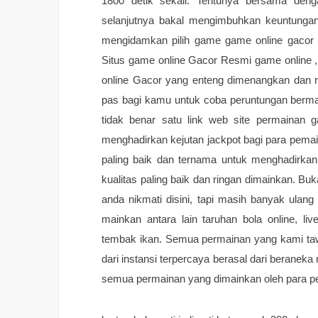
1800 detik sekali. Tentunya bersama deng
selanjutnya bakal mengimbuhkan keuntunga
mengidamkan pilih game game online gacor
Situs game online Gacor Resmi game online
online Gacor yang enteng dimenangkan dan ri
pas bagi kamu untuk coba peruntungan berma
tidak benar satu link web site permainan 
menghadirkan kejutan jackpot bagi para pema
paling baik dan ternama untuk menghadirka
kualitas paling baik dan ringan dimainkan. B
anda nikmati disini, tapi masih banyak ulan
mainkan antara lain taruhan bola online, liv
tembak ikan. Semua permainan yang kami tawa
dari instansi terpercaya berasal dari beranek
semua permainan yang dimainkan oleh para p