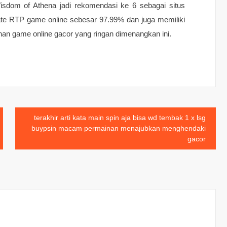
Wisdom of Athena jadi rekomendasi ke 6 sebagai situs
ate RTP game online sebesar 97.99% dan juga memiliki
inan game online gacor yang ringan dimenangkan ini.
terakhir arti kata main spin aja bisa wd tembak 1 x lsg
buypsin macam permainan menajubkan menghendaki
gacor