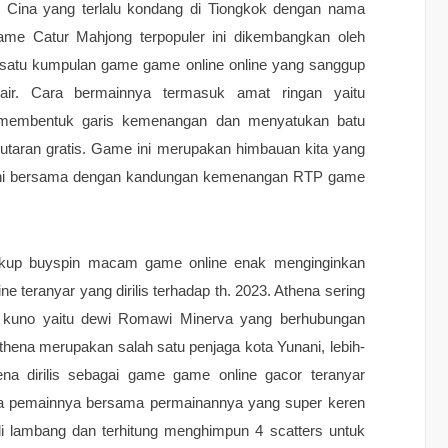
ur Cina yang terlalu kondang di Tiongkok dengan nama
ame Catur Mahjong terpopuler ini dikembangkan oleh
r satu kumpulan game game online online yang sanggup
ir. Cara bermainnya termasuk amat ringan yaitu
 membentuk garis kemenangan dan menyatukan batu
putaran gratis. Game ini merupakan himbauan kita yang
u ini bersama dengan kandungan kemenangan RTP game
n cukup buyspin macam game online enak menginginkan
teranyar yang dirilis terhadap th. 2023. Athena sering
ni kuno yaitu dewi Romawi Minerva yang berhubungan
hena merupakan salah satu penjaga kota Yunani, lebih-
 dirilis sebagai game game online gacor teranyar
ra pemainnya bersama permainannya yang super keren
li lambang dan terhitung menghimpun 4 scatters untuk