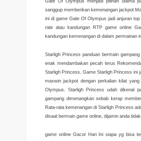
Gate Of Olympus menjadi pilihan utama pa
sanggup memberikan kemenangan jackpot Maxwi
ini di game Gate Of Olympus jadi anjuran top
rate atau kandungan RTP game online Ga
kandungan kemenangan di dalam permainan ini
Starligh Princess panduan bermain gampang
enak mendambakan pecah terus Rekomendasi 
Starligh Princess. Game Starligh Princess ini
maxwin jackpot dengan perkalian kilat ya
Olympus. Starligh Princess udah dikenal 
gampang dimenangkan sebab kerap memberi ta
Rata-rata kemenangan di Starligh Princess a
disaat bermain game online, dijamin anda tida
game online Gacor Hari Ini siapa yg bisa t