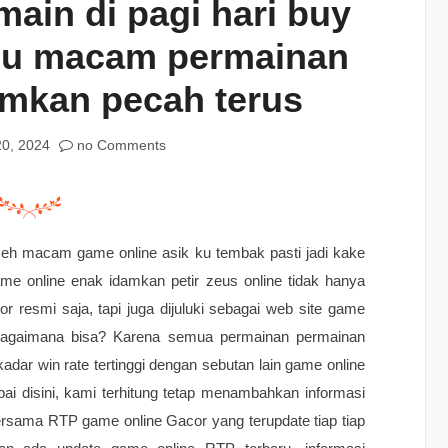
 main di pagi hari buy
dulu macam permainan
mkan pecah terus
 20, 2024
no Comments
eceh macam game online asik ku tembak pasti jadi kake
e online enak idamkan petir zeus online tidak hanya
or resmi saja, tapi juga dijuluki sebagai web site game
Bagaimana bisa? Karena semua permainan permainan
adar win rate tertinggi dengan sebutan lain game online
i disini, kami terhitung tetap menambahkan informasi
ersama RTP game online Gacor yang terupdate tiap tiap