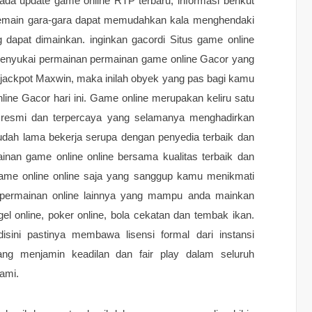
ada update game online RTP terbaru, informasi berikut
emain gara-gara dapat memudahkan kala menghendaki
dapat dimainkan. inginkan gacordi Situs game online
menyukai permainan permainan game online Gacor yang
jackpot Maxwin, maka inilah obyek yang pas bagi kamu
ne Gacor hari ini. Game online merupakan keliru satu
r resmi dan terpercaya yang selamanya menghadirkan
udah lama bekerja serupa dengan penyedia terbaik dan
nan game online online bersama kualitas terbaik dan
me online online saja yang sanggup kamu menikmati
n permainan online lainnya yang mampu anda mainkan
togel online, poker online, bola cekatan dan tembak ikan.
ini pastinya membawa lisensi formal dari instansi
yang menjamin keadilan dan fair play dalam seluruh
ami.