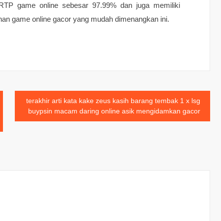
e RTP game online sebesar 97.99% dan juga memiliki
ainan game online gacor yang mudah dimenangkan ini.
terakhir arti kata kake zeus kasih barang tembak 1 x lsg
buypsin macam daring online asik mengidamkan gacor