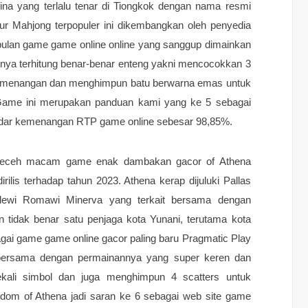
ina yang terlalu tenar di Tiongkok dengan nama resmi
r Mahjong terpopuler ini dikembangkan oleh penyedia
pulan game game online online yang sanggup dimainkan
innya terhitung benar-benar enteng yakni mencocokkan 3
 kemenangan dan menghimpun batu berwarna emas untuk
. Game ini merupakan panduan kami yang ke 5 sebagai
kadar kemenangan RTP game online sebesar 98,85%.
in receh macam game enak dambakan gacor of Athena
ilis terhadap tahun 2023. Athena kerap dijuluki Pallas
dewi Romawi Minerva yang terkait bersama dengan
 tidak benar satu penjaga kota Yunani, terutama kota
ai game game online gacor paling baru Pragmatic Play
 bersama dengan permainannya yang super keren dan
kali simbol dan juga menghimpun 4 scatters untuk
sdom of Athena jadi saran ke 6 sebagai web site game