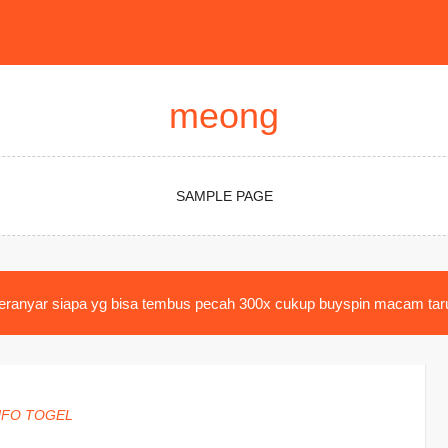
meong
SAMPLE PAGE
teranyar siapa yg bisa tembus pecah 300x cukup buyspin macam tar
NFO TOGEL