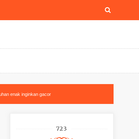
uhan enak inginkan gacor
723