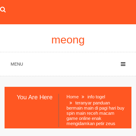
Skip
to
content
meong
MENU
You Are Here
Home
info togel
teranyar panduan
bermain main di pagi hari buy
spin main receh macam
game online enak
mengidamkan petir zeus