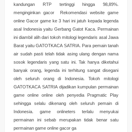
kandungan RTP tertinggi hingga 98,89%.
menginginkan gacor Rekomendasi website game
online Gacor game ke 3 hari ini jatuh kepada legenda
asal Indonesia yaitu Gerbang Gatot Kaca. Permainan
ini diambil alih dari tokoh mitologi legendaris asal Jawa
Barat yaitu GATOTKACA SATRIA. Para pemain tanah
air sudah pasti telah tidak asing ulang dengan nama
sosok legendaris yang satu ini. Tak hanya diketahui
banyak orang, legenda ini terhitung sangat disegani
oleh seluruh orang di Indonesia. Tokoh mitologi
GATOTKACA SATRIA dijadikan kumpulan permainan
game online online oleh penyedia Pragmatic Play
sehingga selalu dikenang oleh seluruh pemain di
Indonesia. game onlineters terlalu menyukai
permainan ini sebab merupakan tidak benar satu
permainan game online gacor ga