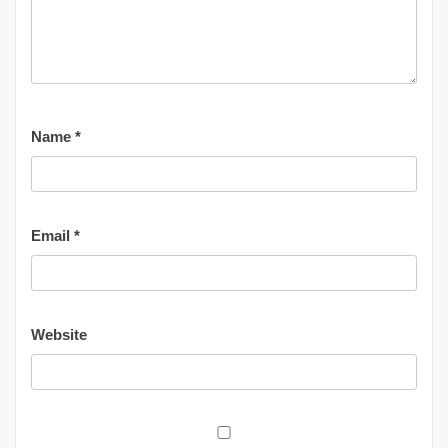
Name
*
Email
*
Website