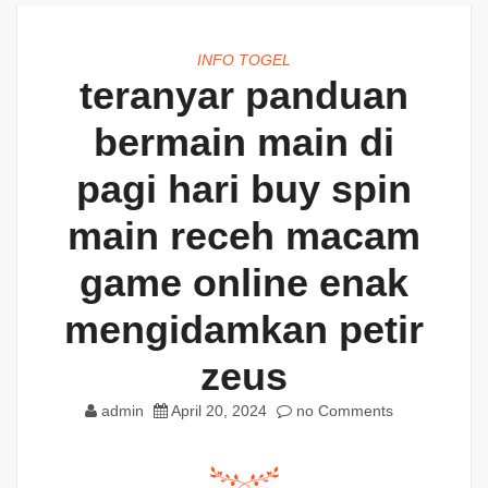
INFO TOGEL
teranyar panduan
bermain main di
pagi hari buy spin
main receh macam
game online enak
mengidamkan petir
zeus
admin
April 20, 2024
no Comments