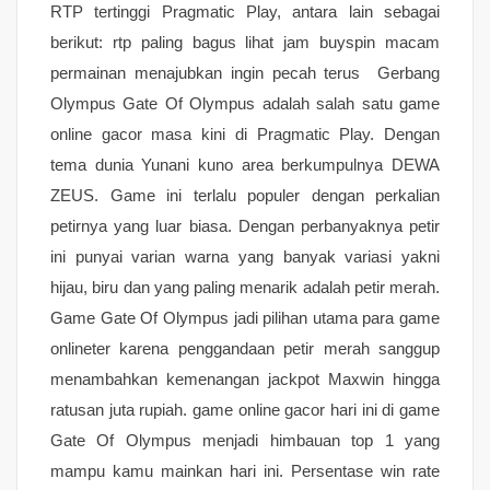
RTP tertinggi Pragmatic Play, antara lain sebagai
berikut: rtp paling bagus lihat jam buyspin macam
permainan menajubkan ingin pecah terus Gerbang
Olympus Gate Of Olympus adalah salah satu game
online gacor masa kini di Pragmatic Play. Dengan
tema dunia Yunani kuno area berkumpulnya DEWA
ZEUS. Game ini terlalu populer dengan perkalian
petirnya yang luar biasa. Dengan perbanyaknya petir
ini punyai varian warna yang banyak variasi yakni
hijau, biru dan yang paling menarik adalah petir merah.
Game Gate Of Olympus jadi pilihan utama para game
onlineter karena penggandaan petir merah sanggup
menambahkan kemenangan jackpot Maxwin hingga
ratusan juta rupiah. game online gacor hari ini di game
Gate Of Olympus menjadi himbauan top 1 yang
mampu kamu mainkan hari ini. Persentase win rate