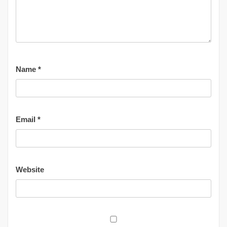
Name
*
Email
*
Website