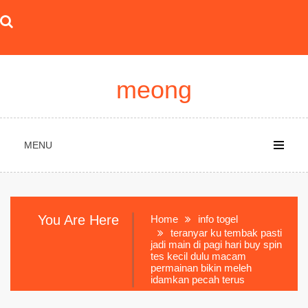
Skip
to
content
meong
MENU
You Are Here
Home
info togel
teranyar ku tembak pasti
jadi main di pagi hari buy spin
tes kecil dulu macam
permainan bikin meleh
idamkan pecah terus