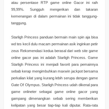
atau persentase RTP game online Gacor ini raih
99,99%. Sungguh mengerikan dan takaran
kemenangan di dalam permainan ini tidak tanggung-
tanggung.
Starligh Princess panduan bermain main spin aja bisa
wd tes kecil dulu macam permainan asik inginkan petir
zeus Rekomendasi kedua berasal dari web site game
online gacor pas ini adalah Starligh Princess. Game
Starligh Princess ini menjadi favorit para pemainnya
sebab kerap mengimbuhkan maxwin jackpot bersama
perkalian kilat yang kurang lebih serupa dengan game
Gate Of Olympus. Starligh Princess udah dikenal para
game onlineter sebagai game online gacor yang
gampang dimenangkan sebab sering memberikan
kelipatan yang besar tiap-tiap kali diputar. Rata-rata