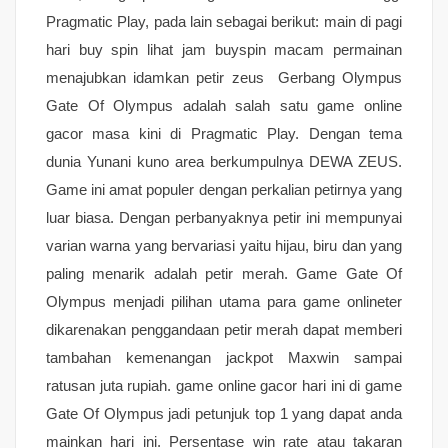
Pragmatic Play, pada lain sebagai berikut: main di pagi
hari buy spin lihat jam buyspin macam permainan
menajubkan idamkan petir zeus Gerbang Olympus
Gate Of Olympus adalah salah satu game online
gacor masa kini di Pragmatic Play. Dengan tema
dunia Yunani kuno area berkumpulnya DEWA ZEUS.
Game ini amat populer dengan perkalian petirnya yang
luar biasa. Dengan perbanyaknya petir ini mempunyai
varian warna yang bervariasi yaitu hijau, biru dan yang
paling menarik adalah petir merah. Game Gate Of
Olympus menjadi pilihan utama para game onlineter
dikarenakan penggandaan petir merah dapat memberi
tambahan kemenangan jackpot Maxwin sampai
ratusan juta rupiah. game online gacor hari ini di game
Gate Of Olympus jadi petunjuk top 1 yang dapat anda
mainkan hari ini. Persentase win rate atau takaran