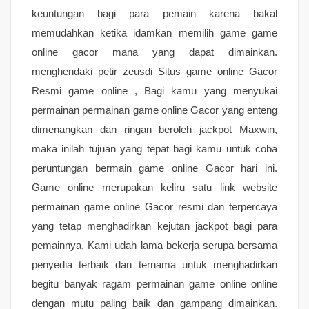
keuntungan bagi para pemain karena bakal
memudahkan ketika idamkan memilih game game
online gacor mana yang dapat dimainkan.
menghendaki petir zeusdi Situs game online Gacor
Resmi game online , Bagi kamu yang menyukai
permainan permainan game online Gacor yang enteng
dimenangkan dan ringan beroleh jackpot Maxwin,
maka inilah tujuan yang tepat bagi kamu untuk coba
peruntungan bermain game online Gacor hari ini.
Game online merupakan keliru satu link website
permainan game online Gacor resmi dan terpercaya
yang tetap menghadirkan kejutan jackpot bagi para
pemainnya. Kami udah lama bekerja serupa bersama
penyedia terbaik dan ternama untuk menghadirkan
begitu banyak ragam permainan game online online
dengan mutu paling baik dan gampang dimainkan.