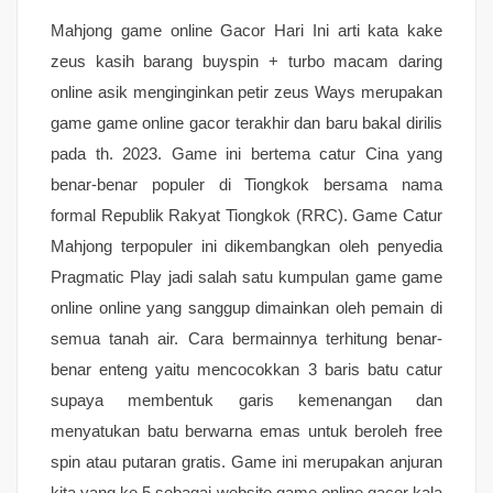
Mahjong game online Gacor Hari Ini arti kata kake
zeus kasih barang buyspin + turbo macam daring
online asik menginginkan petir zeus Ways merupakan
game game online gacor terakhir dan baru bakal dirilis
pada th. 2023. Game ini bertema catur Cina yang
benar-benar populer di Tiongkok bersama nama
formal Republik Rakyat Tiongkok (RRC). Game Catur
Mahjong terpopuler ini dikembangkan oleh penyedia
Pragmatic Play jadi salah satu kumpulan game game
online online yang sanggup dimainkan oleh pemain di
semua tanah air. Cara bermainnya terhitung benar-
benar enteng yaitu mencocokkan 3 baris batu catur
supaya membentuk garis kemenangan dan
menyatukan batu berwarna emas untuk beroleh free
spin atau putaran gratis. Game ini merupakan anjuran
kita yang ke 5 sebagai website game online gacor kala