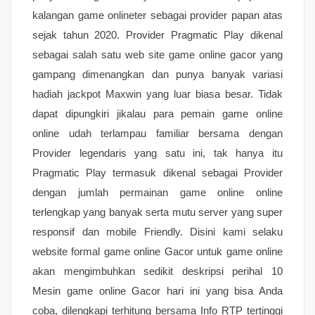
kalangan game onlineter sebagai provider papan atas
sejak tahun 2020. Provider Pragmatic Play dikenal
sebagai salah satu web site game online gacor yang
gampang dimenangkan dan punya banyak variasi
hadiah jackpot Maxwin yang luar biasa besar. Tidak
dapat dipungkiri jikalau para pemain game online
online udah terlampau familiar bersama dengan
Provider legendaris yang satu ini, tak hanya itu
Pragmatic Play termasuk dikenal sebagai Provider
dengan jumlah permainan game online online
terlengkap yang banyak serta mutu server yang super
responsif dan mobile Friendly. Disini kami selaku
website formal game online Gacor untuk game online
akan mengimbuhkan sedikit deskripsi perihal 10
Mesin game online Gacor hari ini yang bisa Anda
coba, dilengkapi terhitung bersama Info RTP tertinggi