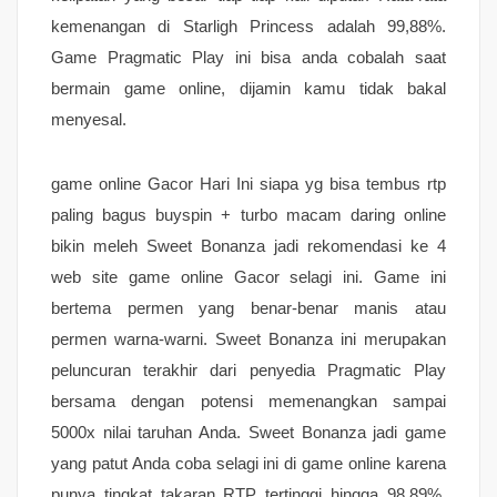
kemenangan di Starligh Princess adalah 99,88%.
Game Pragmatic Play ini bisa anda cobalah saat
bermain game online, dijamin kamu tidak bakal
menyesal.
game online Gacor Hari Ini siapa yg bisa tembus rtp
paling bagus buyspin + turbo macam daring online
bikin meleh Sweet Bonanza jadi rekomendasi ke 4
web site game online Gacor selagi ini. Game ini
bertema permen yang benar-benar manis atau
permen warna-warni. Sweet Bonanza ini merupakan
peluncuran terakhir dari penyedia Pragmatic Play
bersama dengan potensi memenangkan sampai
5000x nilai taruhan Anda. Sweet Bonanza jadi game
yang patut Anda coba selagi ini di game online karena
punya tingkat takaran RTP tertinggi hingga 98,89%.