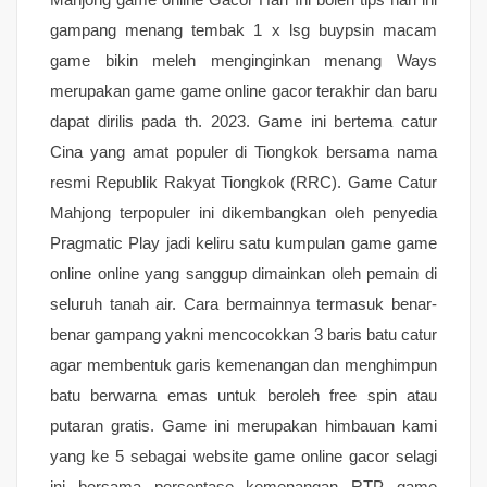
gampang menang tembak 1 x lsg buypsin macam
game bikin meleh menginginkan menang Ways
merupakan game game online gacor terakhir dan baru
dapat dirilis pada th. 2023. Game ini bertema catur
Cina yang amat populer di Tiongkok bersama nama
resmi Republik Rakyat Tiongkok (RRC). Game Catur
Mahjong terpopuler ini dikembangkan oleh penyedia
Pragmatic Play jadi keliru satu kumpulan game game
online online yang sanggup dimainkan oleh pemain di
seluruh tanah air. Cara bermainnya termasuk benar-
benar gampang yakni mencocokkan 3 baris batu catur
agar membentuk garis kemenangan dan menghimpun
batu berwarna emas untuk beroleh free spin atau
putaran gratis. Game ini merupakan himbauan kami
yang ke 5 sebagai website game online gacor selagi
ini bersama persentase kemenangan RTP game