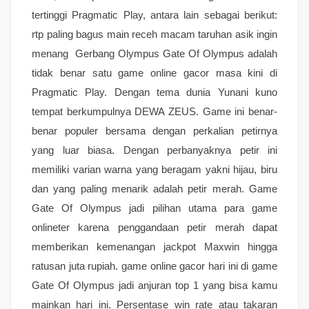
tertinggi Pragmatic Play, antara lain sebagai berikut:
rtp paling bagus main receh macam taruhan asik ingin
menang Gerbang Olympus Gate Of Olympus adalah
tidak benar satu game online gacor masa kini di
Pragmatic Play. Dengan tema dunia Yunani kuno
tempat berkumpulnya DEWA ZEUS. Game ini benar-
benar populer bersama dengan perkalian petirnya
yang luar biasa. Dengan perbanyaknya petir ini
memiliki varian warna yang beragam yakni hijau, biru
dan yang paling menarik adalah petir merah. Game
Gate Of Olympus jadi pilihan utama para game
onlineter karena penggandaan petir merah dapat
memberikan kemenangan jackpot Maxwin hingga
ratusan juta rupiah. game online gacor hari ini di game
Gate Of Olympus jadi anjuran top 1 yang bisa kamu
mainkan hari ini. Persentase win rate atau takaran