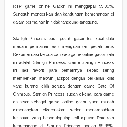
RTP game online Gacor ini menggapai 99,99%.
Sungguh mengerikan dan kandungan kemenangan di
dalam permainan ini tidak tanggung-tanggung.
Starligh Princess pasti pecah gacor tes kecil dulu
macam permainan asik mengidamkan pecah terus
Rekomendasi ke dua dari web game online gacor kala
ini adalah Starligh Princess. Game Starligh Princess
ini jadi favorit para pemainnya sebab sering
memberikan maxwin jackpot dengan perkalian kilat
yang kurang lebih serupa dengan game Gate Of
Olympus. Starligh Princess sudah dikenal para game
onlineter sebagai game online gacor yang mudah
dimenangkan dikarenakan sering menambahkan
kelipatan yang besar tiap-tiap kali diputar. Rata-rata
kemenangan di Starligh Princess adalah 99,88%.