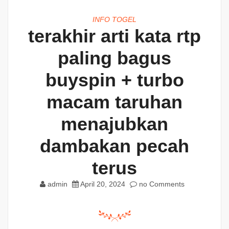
INFO TOGEL
terakhir arti kata rtp
paling bagus
buyspin + turbo
macam taruhan
menajubkan
dambakan pecah
terus
admin
April 20, 2024
no Comments