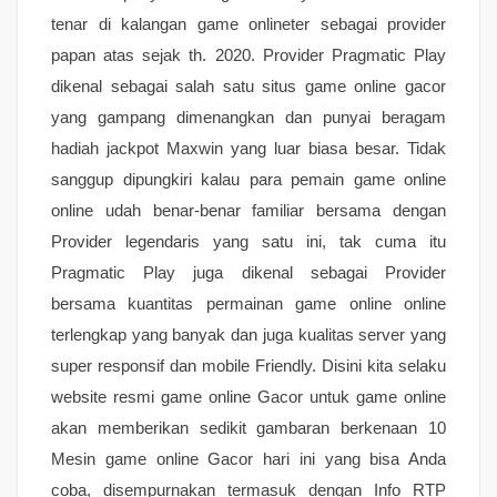
tenar di kalangan game onlineter sebagai provider
papan atas sejak th. 2020. Provider Pragmatic Play
dikenal sebagai salah satu situs game online gacor
yang gampang dimenangkan dan punyai beragam
hadiah jackpot Maxwin yang luar biasa besar. Tidak
sanggup dipungkiri kalau para pemain game online
online udah benar-benar familiar bersama dengan
Provider legendaris yang satu ini, tak cuma itu
Pragmatic Play juga dikenal sebagai Provider
bersama kuantitas permainan game online online
terlengkap yang banyak dan juga kualitas server yang
super responsif dan mobile Friendly. Disini kita selaku
website resmi game online Gacor untuk game online
akan memberikan sedikit gambaran berkenaan 10
Mesin game online Gacor hari ini yang bisa Anda
coba, disempurnakan termasuk dengan Info RTP