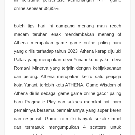
online sebesar 98,85%.
boleh tips hari ini gampang menang main receh
macam taruhan enak mendambakan menang of
Athena merupakan game game online paling baru
yang dirilis terhadap tahun 2023. Athena kerap dijuluki
Pallas yang merupakan dewi Yunani kuno yakni dewi
Romawi Minerva yang terjalin dengan kebijaksanaan
dan perang. Athena merupakan keliru satu penjaga
kota Yunani, terlebih kota ATHENA. Game Wisdom of
Athena dirilis sebagai game game online gacor paling
baru Pragmatic Play dan sukses memikat hati para
pemainnya bersama permainannya yang super keren
dan responsif. Game ini miliki banyak sekali simbol
dan termasuk mengumpulkan 4 scatters untuk