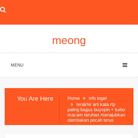
Skip
to
content
meong
MENU
You Are Here
Home
info togel
terakhir arti kata rtp
paling bagus buyspin + turbo
macam taruhan menajubkan
dambakan pecah terus