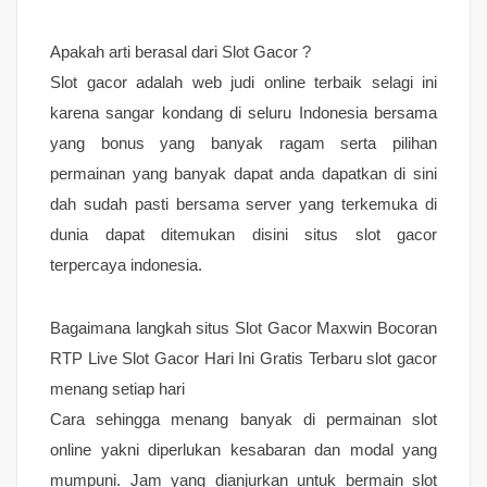
Apakah arti berasal dari Slot Gacor ?
Slot gacor adalah web judi online terbaik selagi ini
karena sangar kondang di seluru Indonesia bersama
yang bonus yang banyak ragam serta pilihan
permainan yang banyak dapat anda dapatkan di sini
dah sudah pasti bersama server yang terkemuka di
dunia dapat ditemukan disini situs slot gacor
terpercaya indonesia.
Bagaimana langkah situs Slot Gacor Maxwin Bocoran
RTP Live Slot Gacor Hari Ini Gratis Terbaru slot gacor
menang setiap hari
Cara sehingga menang banyak di permainan slot
online yakni diperlukan kesabaran dan modal yang
mumpuni. Jam yang dianjurkan untuk bermain slot