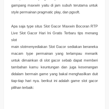
gampang maxwin yaitu di jam subuh terutama untuk
style permainan pragmatic play, dan pgsoft.
Apa saja type situs Slot Gacor Maxwin Bocoran RTP
Live Slot Gacor Hari Ini Gratis Terbaru tips menang
slot
main slotmenyediakan Slot Gacor sediakan beraneka
macam type permainan yang terlampau menarik
untuk dimainkan di slot gacor sebab dapat memberi
tambahan kamu keuntungan dan juga kesenangan
didalam bermain game yang bakal menghasilkan duit
tiap-tiap hari nya. berikut ini adalah game slot gacor
pilihan terbaik: