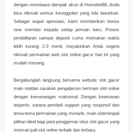
dengan membawa dampak akun di Homebet88, Anda
bisa nikmati semua keunggulan yang kita tawarkan.
Sebagai wujud apresiasi, kami memberikan bonus
new member kepada setiap pemain baru. Proses
pendaftaran sampai deposit cuma memakan waktu
lebih kurang 2-3 menit, meyakinkan Anda segera
nikmati permainan web slot online gacor hari ini yang
mudah menang.
Bergabunglah langsung bersama website slot gacor
main slotdan rasakan pengalaman bermain slot online
dengan kemenangan maksimal. Dengan keamanan
terjamin, sarana pembeli support yang responsif dan
tema-tema permainan yang menarik, main slotmenjadi
pilihan ideal bagi para penggemar situs slot gacor yang
mencari judi slot online terbaik dan terbaru.