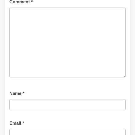
Comment
*
Name
*
Email
*