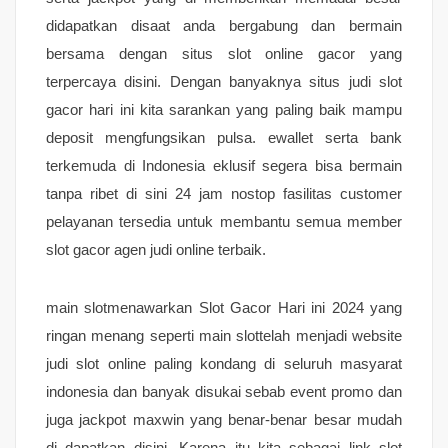
didapatkan disaat anda bergabung dan bermain
bersama dengan situs slot online gacor yang
terpercaya disini. Dengan banyaknya situs judi slot
gacor hari ini kita sarankan yang paling baik mampu
deposit mengfungsikan pulsa. ewallet serta bank
terkemuda di Indonesia eklusif segera bisa bermain
tanpa ribet di sini 24 jam nostop fasilitas customer
pelayanan tersedia untuk membantu semua member
slot gacor agen judi online terbaik.
main slotmenawarkan Slot Gacor Hari ini 2024 yang
ringan menang seperti main slottelah menjadi website
judi slot online paling kondang di seluruh masyarat
indonesia dan banyak disukai sebab event promo dan
juga jackpot maxwin yang benar-benar besar mudah
di dapatkan disini. Karena itu kita sebagai link slot