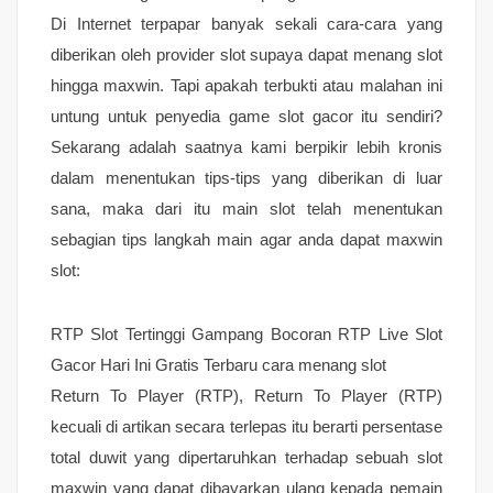
Di Internet terpapar banyak sekali cara-cara yang
diberikan oleh provider slot supaya dapat menang slot
hingga maxwin. Tapi apakah terbukti atau malahan ini
untung untuk penyedia game slot gacor itu sendiri?
Sekarang adalah saatnya kami berpikir lebih kronis
dalam menentukan tips-tips yang diberikan di luar
sana, maka dari itu main slot telah menentukan
sebagian tips langkah main agar anda dapat maxwin
slot:
RTP Slot Tertinggi Gampang Bocoran RTP Live Slot
Gacor Hari Ini Gratis Terbaru cara menang slot
Return To Player (RTP), Return To Player (RTP)
kecuali di artikan secara terlepas itu berarti persentase
total duwit yang dipertaruhkan terhadap sebuah slot
maxwin yang dapat dibayarkan ulang kepada pemain