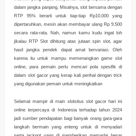
dalam jangka panjang. Misalnya, slot bersama dengan
RTP 95% berarti untuk tiap-tiap Rp10.000 yang
dipertaruhkan, mesin akan membayar ulang Rp 9.500
secara rata-rata. Nah, namun kamu kudu ingat loh
jikalau RTP Slot dihitung atas jutaan spin slot, agar
hasil jangka pendek dapat amat bervariasi. Oleh
karena itu untuk mampu memenangkan game slot
online, para pemain perlu mencari pola spesifik di
dalam slot gacor yang kerap kali perihal dengan trick
yang digunakan pemain untuk meningkatkan
Selamat mampir di main slotsitus slot gacor hari ini
online terpercaya di Indonesia terhadap tahun 2024
jadi sumber pendapatan bagi banyak orang gara-gara
langkah bermain yang enteng untuk di menyadari
serta jackpot yang di memberikan memadai besar