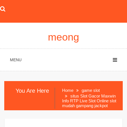
Skip
to
content
meong
MENU
You Are Here
Home
game slot
situs Slot Gacor Maxwin
Info RTP Live Slot Online slot
mudah gampang jackpot