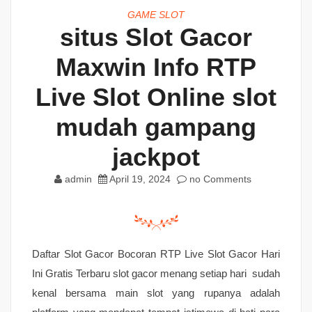
GAME SLOT
situs Slot Gacor
Maxwin Info RTP
Live Slot Online slot
mudah gampang
jackpot
admin
April 19, 2024
no Comments
Daftar Slot Gacor Bocoran RTP Live Slot Gacor Hari
Ini Gratis Terbaru slot gacor menang setiap hari sudah
kenal bersama main slot yang rupanya adalah