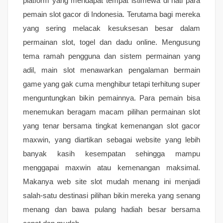
platform yang mendapat tempat istimewa di hati para
pemain slot gacor di Indonesia. Terutama bagi mereka
yang sering melacak kesuksesan besar dalam
permainan slot, togel dan dadu online. Mengusung
tema ramah pengguna dan sistem permainan yang
adil, main slot menawarkan pengalaman bermain
game yang gak cuma menghibur tetapi terhitung super
menguntungkan bikin pemainnya. Para pemain bisa
menemukan beragam macam pilihan permainan slot
yang tenar bersama tingkat kemenangan slot gacor
maxwin, yang diartikan sebagai website yang lebih
banyak kasih kesempatan sehingga mampu
menggapai maxwin atau kemenangan maksimal.
Makanya web site slot mudah menang ini menjadi
salah-satu destinasi pilihan bikin mereka yang senang
menang dan bawa pulang hadiah besar bersama