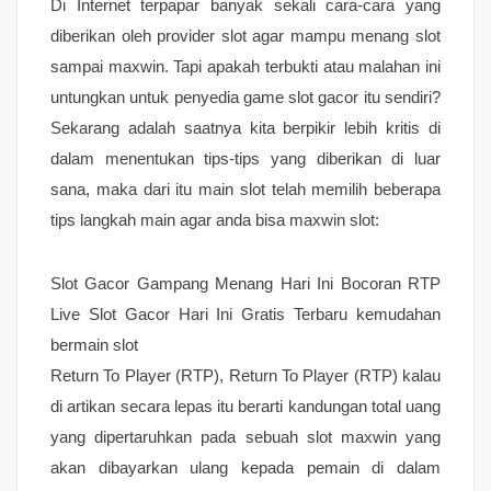
Di Internet terpapar banyak sekali cara-cara yang
diberikan oleh provider slot agar mampu menang slot
sampai maxwin. Tapi apakah terbukti atau malahan ini
untungkan untuk penyedia game slot gacor itu sendiri?
Sekarang adalah saatnya kita berpikir lebih kritis di
dalam menentukan tips-tips yang diberikan di luar
sana, maka dari itu main slot telah memilih beberapa
tips langkah main agar anda bisa maxwin slot:
Slot Gacor Gampang Menang Hari Ini Bocoran RTP
Live Slot Gacor Hari Ini Gratis Terbaru kemudahan
bermain slot
Return To Player (RTP), Return To Player (RTP) kalau
di artikan secara lepas itu berarti kandungan total uang
yang dipertaruhkan pada sebuah slot maxwin yang
akan dibayarkan ulang kepada pemain di dalam