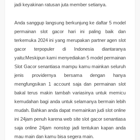
jadi keyakinan ratusan juta member setianya.
Anda sanggup langsung berkunjung ke daftar 5 model
permainan slot gacor hari ini paling baik dan
terkemuka 2024 ini yang merupakan partner agen slot
gacor terpopuler di Indonesia diantaranya
yaitu:Meskipun kami menyediakan 5 model permainan
Slot Gacor senantiasa mampu kamu mainkan seluruh
jenis providernya bersama dengan hanya
mengfungsikan 1 account saja dan permainan slot
bakal terus makin tambah variasinya untuk memicu
kemudahan bagi anda untuk selamanya bermain lebih
mudah. Bahkan anda dapat memainkan judi slot online
ini 24jam penuh karena web site slot gacor senantiasa
saja online 24jam nonstop jadi tentukan kapan anda
mau main dan kamu bisa segera main.