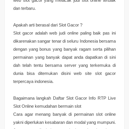
web slot gacor yang melacak judi slot online terbaik
dan terbaru.
Apakah arti berasal dari Slot Gacor ?
Slot gacor adalah web judi online paling baik pas ini
dikarenakan sangar tenar di seluru Indonesia bersama
dengan yang bonus yang banyak ragam serta pilihan
permainan yang banyak dapat anda dapatkan di sini
dah telah tentu bersama server yang terkemuka di
dunia bisa ditemukan disini web site slot gacor
terpercaya indonesia.
Bagaimana langkah Daftar Slot Gacor Info RTP Live
Slot Online kemudahan bermain slot
Cara agar menang banyak di permainan slot online
yakni diperlukan kesabaran dan modal yang mumpuni.