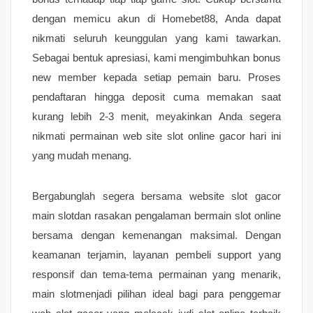
dengan memicu akun di Homebet88, Anda dapat
nikmati seluruh keunggulan yang kami tawarkan.
Sebagai bentuk apresiasi, kami mengimbuhkan bonus
new member kepada setiap pemain baru. Proses
pendaftaran hingga deposit cuma memakan saat
kurang lebih 2-3 menit, meyakinkan Anda segera
nikmati permainan web site slot online gacor hari ini
yang mudah menang.
Bergabunglah segera bersama website slot gacor
main slotdan rasakan pengalaman bermain slot online
bersama dengan kemenangan maksimal. Dengan
keamanan terjamin, layanan pembeli support yang
responsif dan tema-tema permainan yang menarik,
main slotmenjadi pilihan ideal bagi para penggemar