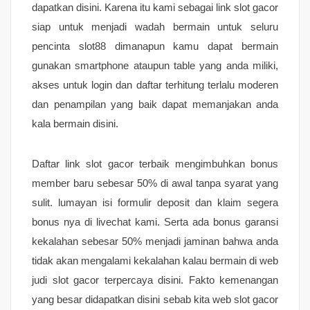
dapatkan disini. Karena itu kami sebagai link slot gacor
siap untuk menjadi wadah bermain untuk seluru
pencinta slot88 dimanapun kamu dapat bermain
gunakan smartphone ataupun table yang anda miliki,
akses untuk login dan daftar terhitung terlalu moderen
dan penampilan yang baik dapat memanjakan anda
kala bermain disini.
Daftar link slot gacor terbaik mengimbuhkan bonus
member baru sebesar 50% di awal tanpa syarat yang
sulit. lumayan isi formulir deposit dan klaim segera
bonus nya di livechat kami. Serta ada bonus garansi
kekalahan sebesar 50% menjadi jaminan bahwa anda
tidak akan mengalami kekalahan kalau bermain di web
judi slot gacor terpercaya disini. Fakto kemenangan
yang besar didapatkan disini sebab kita web slot gacor