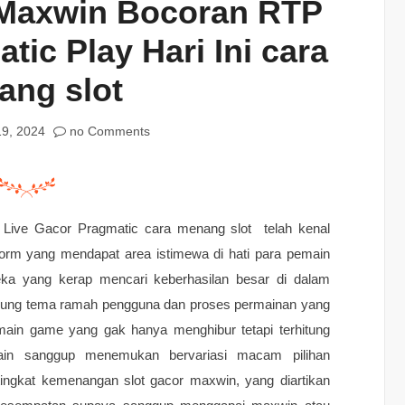
r Maxwin Bocoran RTP
tic Play Hari Ini cara
ang slot
 19, 2024
no Comments
 Live Gacor Pragmatic cara menang slot telah kenal
form yang mendapat area istimewa di hati para pemain
reka yang kerap mencari keberhasilan besar di dalam
gusung tema ramah pengguna dan proses permainan yang
main game yang gak hanya menghibur tetapi terhitung
ain sanggup menemukan bervariasi macam pilihan
ingkat kemenangan slot gacor maxwin, yang diartikan