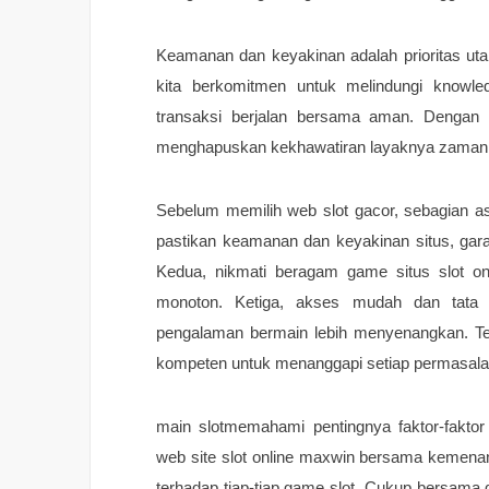
Keamanan dan keyakinan adalah prioritas u
kita berkomitmen untuk melindungi knowle
transaksi berjalan bersama aman. Dengan 
menghapuskan kekhawatiran layaknya zaman ka
Sebelum memilih web slot gacor, sebagian a
pastikan keamanan dan keyakinan situs, gara-
Kedua, nikmati beragam game situs slot o
monoton. Ketiga, akses mudah dan tata 
pengalaman bermain lebih menyenangkan. Te
kompeten untuk menanggapi setiap permasala
main slotmemahami pentingnya faktor-fakto
web site slot online maxwin bersama kemena
terhadap tiap-tiap game slot. Cukup bersam