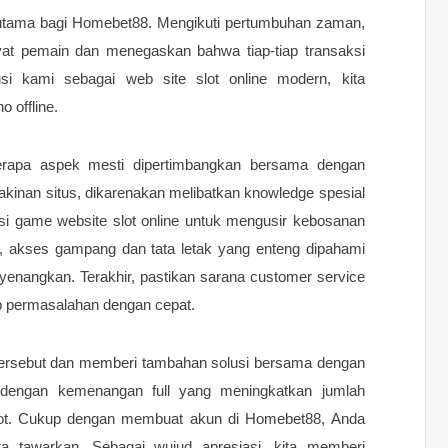
 utama bagi Homebet88. Mengikuti pertumbuhan zaman,
vat pemain dan menegaskan bahwa tiap-tiap transaksi
i kami sebagai web site slot online modern, kita
 offline.
erapa aspek mesti dipertimbangkan bersama dengan
kinan situs, dikarenakan melibatkan knowledge spesial
asi game website slot online untuk mengusir kebosanan
a, akses gampang dan tata letak yang enteng dipahami
enangkan. Terakhir, pastikan sarana customer service
p permasalahan dengan cepat.
 tersebut dan memberi tambahan solusi bersama dengan
 dengan kemenangan full yang meningkatkan jumlah
ot. Cukup dengan membuat akun di Homebet88, Anda
ta tawarkan. Sebagai wujud apresiasi, kita memberi