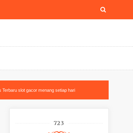
 Terbaru slot gacor menang setiap hari
723