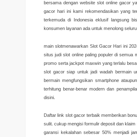
bersama dengan website slot online gacor yan
gacor hari ini kami rekomendasikan yang ter
terkemuda di Indonesia eklusif langsung bi
konsumen layanan ada untuk menolong seluruh 
main slotmenawarkan Slot Gacor Hari ini 202
situs judi slot online paling populer di semu
promo serta jackpot maxwin yang terlalu besar 
slot gacor siap untuk jadi wadah bermain 
bermain mengfungsikan smartphone ataupun t
terhitung benar-benar modern dan penampi
disini.
Daftar link slot gacor terbaik memberikan bo
sulit. cukup mengisi formulir deposit dan klai
garansi kekalahan sebesar 50% menjadi ja