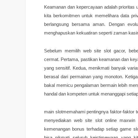
Keamanan dan kepercayaan adalah prioritas
kita berkomitmen untuk memelihara data pri
berlangsung bersama aman. Dengan evolus
menghapuskan kekuatiran seperti zaman kasino
Sebelum memilih web site slot gacor, beb
cermat. Pertama, pastikan keamanan dan keya
yang sensitif. Kedua, menikmati banyak vari
berasal dari permainan yang monoton. Ketig
bakal memicu pengalaman bermain lebih meny
handal dan kompeten untuk menanggapi setia
main slotmemahami pentingnya faktor-faktor
menyediakan web site slot online maxwin
kemenangan bonus terhadap setiap game sl
bisa nikmati seluruh keistimewaan yang ki