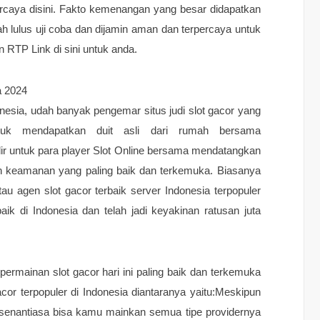
percaya disini. Fakto kemenangan yang besar didapatkan
ah lulus uji coba dan dijamin aman dan terpercaya untuk
n RTP Link di sini untuk anda.
a 2024
esia, udah banyak pengemar situs judi slot gacor yang
ntuk mendapatkan duit asli dari rumah bersama
dir untuk para player Slot Online bersama mendatangkan
ngan keamanan yang paling baik dan terkemuka. Biasanya
u agen slot gacor terbaik server Indonesia terpopuler
ik di Indonesia dan telah jadi keyakinan ratusan juta
permainan slot gacor hari ini paling baik dan terkemuka
cor terpopuler di Indonesia diantaranya yaitu:Meskipun
 senantiasa bisa kamu mainkan semua tipe providernya