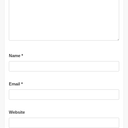
Name
*
Email
*
Website