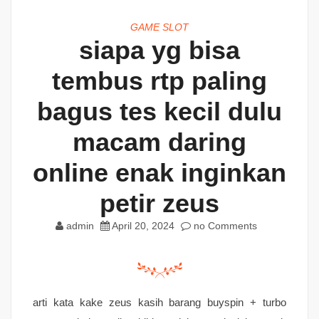
GAME SLOT
siapa yg bisa
tembus rtp paling
bagus tes kecil dulu
macam daring
online enak inginkan
petir zeus
admin
April 20, 2024
no Comments
arti kata kake zeus kasih barang buyspin + turbo