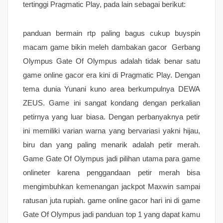
tertinggi Pragmatic Play, pada lain sebagai berikut:
panduan bermain rtp paling bagus cukup buyspin
macam game bikin meleh dambakan gacor Gerbang
Olympus Gate Of Olympus adalah tidak benar satu
game online gacor era kini di Pragmatic Play. Dengan
tema dunia Yunani kuno area berkumpulnya DEWA
ZEUS. Game ini sangat kondang dengan perkalian
petirnya yang luar biasa. Dengan perbanyaknya petir
ini memiliki varian warna yang bervariasi yakni hijau,
biru dan yang paling menarik adalah petir merah.
Game Gate Of Olympus jadi pilihan utama para game
onlineter karena penggandaan petir merah bisa
mengimbuhkan kemenangan jackpot Maxwin sampai
ratusan juta rupiah. game online gacor hari ini di game
Gate Of Olympus jadi panduan top 1 yang dapat kamu