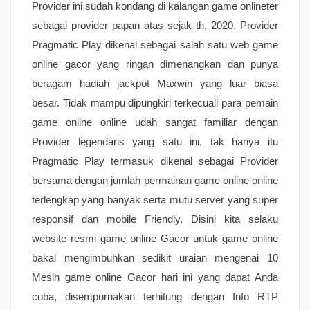
Provider ini sudah kondang di kalangan game onlineter
sebagai provider papan atas sejak th. 2020. Provider
Pragmatic Play dikenal sebagai salah satu web game
online gacor yang ringan dimenangkan dan punya
beragam hadiah jackpot Maxwin yang luar biasa
besar. Tidak mampu dipungkiri terkecuali para pemain
game online online udah sangat familiar dengan
Provider legendaris yang satu ini, tak hanya itu
Pragmatic Play termasuk dikenal sebagai Provider
bersama dengan jumlah permainan game online online
terlengkap yang banyak serta mutu server yang super
responsif dan mobile Friendly. Disini kita selaku
website resmi game online Gacor untuk game online
bakal mengimbuhkan sedikit uraian mengenai 10
Mesin game online Gacor hari ini yang dapat Anda
coba, disempurnakan terhitung dengan Info RTP