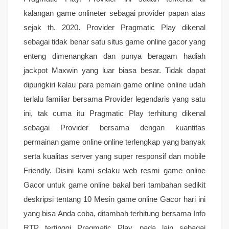
kalangan game onlineter sebagai provider papan atas
sejak th. 2020. Provider Pragmatic Play dikenal
sebagai tidak benar satu situs game online gacor yang
enteng dimenangkan dan punya beragam hadiah
jackpot Maxwin yang luar biasa besar. Tidak dapat
dipungkiri kalau para pemain game online online udah
terlalu familiar bersama Provider legendaris yang satu
ini, tak cuma itu Pragmatic Play terhitung dikenal
sebagai Provider bersama dengan kuantitas
permainan game online online terlengkap yang banyak
serta kualitas server yang super responsif dan mobile
Friendly. Disini kami selaku web resmi game online
Gacor untuk game online bakal beri tambahan sedikit
deskripsi tentang 10 Mesin game online Gacor hari ini
yang bisa Anda coba, ditambah terhitung bersama Info
RTP tertinggi Pragmatic Play, pada lain sebagai