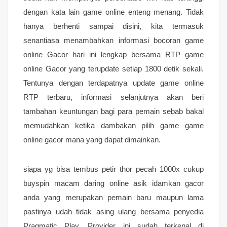
dengan kata lain game online enteng menang. Tidak
hanya berhenti sampai disini, kita termasuk
senantiasa menambahkan informasi bocoran game
online Gacor hari ini lengkap bersama RTP game
online Gacor yang terupdate setiap 1800 detik sekali.
Tentunya dengan terdapatnya update game online
RTP terbaru, informasi selanjutnya akan beri
tambahan keuntungan bagi para pemain sebab bakal
memudahkan ketika dambakan pilih game game
online gacor mana yang dapat dimainkan.
siapa yg bisa tembus petir thor pecah 1000x cukup
buyspin macam daring online asik idamkan gacor
anda yang merupakan pemain baru maupun lama
pastinya udah tidak asing ulang bersama penyedia
Pragmatic Play. Provider ini sudah terkenal di