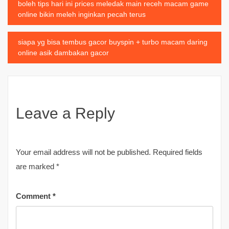
Post
boleh tips hari ini prices meledak main receh macam game
online bikin meleh inginkan pecah terus
navigation
siapa yg bisa tembus gacor buyspin + turbo macam daring
online asik dambakan gacor
Leave a Reply
Your email address will not be published.
Required fields
are marked
*
Comment
*