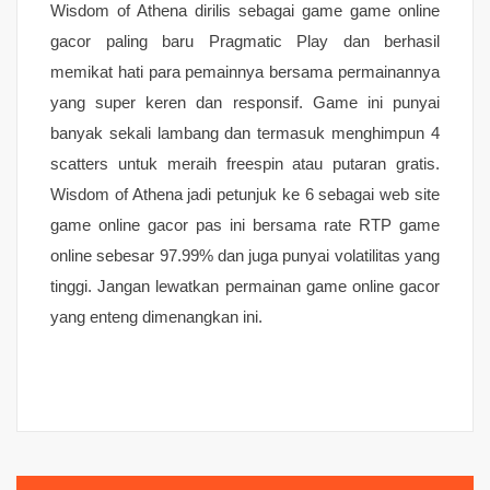
Wisdom of Athena dirilis sebagai game game online
gacor paling baru Pragmatic Play dan berhasil
memikat hati para pemainnya bersama permainannya
yang super keren dan responsif. Game ini punyai
banyak sekali lambang dan termasuk menghimpun 4
scatters untuk meraih freespin atau putaran gratis.
Wisdom of Athena jadi petunjuk ke 6 sebagai web site
game online gacor pas ini bersama rate RTP game
online sebesar 97.99% dan juga punyai volatilitas yang
tinggi. Jangan lewatkan permainan game online gacor
yang enteng dimenangkan ini.