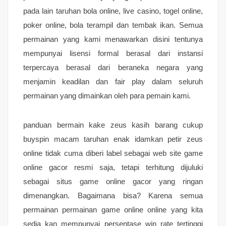
pada lain taruhan bola online, live casino, togel online,
poker online, bola terampil dan tembak ikan. Semua
permainan yang kami menawarkan disini tentunya
mempunyai lisensi formal berasal dari instansi
terpercaya berasal dari beraneka negara yang
menjamin keadilan dan fair play dalam seluruh
permainan yang dimainkan oleh para pemain kami.
panduan bermain kake zeus kasih barang cukup
buyspin macam taruhan enak idamkan petir zeus
online tidak cuma diberi label sebagai web site game
online gacor resmi saja, tetapi terhitung dijuluki
sebagai situs game online gacor yang ringan
dimenangkan. Bagaimana bisa? Karena semua
permainan permainan game online online yang kita
sedia kan mempunyai persentase win rate tertinggi