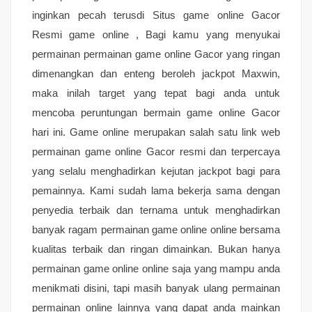
inginkan pecah terusdi Situs game online Gacor
Resmi game online , Bagi kamu yang menyukai
permainan permainan game online Gacor yang ringan
dimenangkan dan enteng beroleh jackpot Maxwin,
maka inilah target yang tepat bagi anda untuk
mencoba peruntungan bermain game online Gacor
hari ini. Game online merupakan salah satu link web
permainan game online Gacor resmi dan terpercaya
yang selalu menghadirkan kejutan jackpot bagi para
pemainnya. Kami sudah lama bekerja sama dengan
penyedia terbaik dan ternama untuk menghadirkan
banyak ragam permainan game online online bersama
kualitas terbaik dan ringan dimainkan. Bukan hanya
permainan game online online saja yang mampu anda
menikmati disini, tapi masih banyak ulang permainan
permainan online lainnya yang dapat anda mainkan