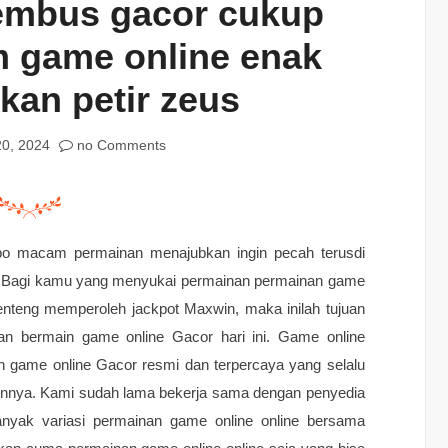
tembus gacor cukup
 game online enak
an petir zeus
 20, 2024
no Comments
urbo macam permainan menajubkan ingin pecah terusdi
 , Bagi kamu yang menyukai permainan permainan game
nteng memperoleh jackpot Maxwin, maka inilah tujuan
an bermain game online Gacor hari ini. Game online
n game online Gacor resmi dan terpercaya yang selalu
ainnya. Kami sudah lama bekerja sama dengan penyedia
anyak variasi permainan game online online bersama