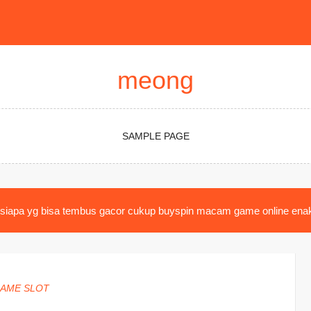
meong
SAMPLE PAGE
siapa yg bisa tembus gacor cukup buyspin macam game online ena
AME SLOT