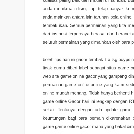
kualitas paling baik dan mudah dimainkan. B
anda menikmati disini, tapi tetap banyak k
anda mainkan antara lain taruhan bola online, l
tembak ikan. Semua permainan yang kita men
dari instansi terpercaya berasal dari berane
seluruh permainan yang dimainkan oleh para 
boleh tips hari ini gacor tembak 1 x lsg buyps
tidak cuma diberi label sebagai situs game onl
web site game online gacor yang gampang d
permainan game online online yang kami sedi
online mudah menang. Tidak hanya berhenti hin
game online Gacor hari ini lengkap dengan R
sekali. Tentunya dengan ada update game o
keuntungan bagi para pemain dikarenakan
game game online gacor mana yang bakal dim