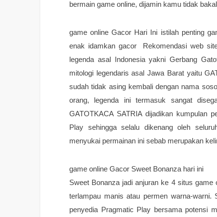
bermain game online, dijamin kamu tidak baka
game online Gacor Hari Ini istilah pentin
enak idamkan gacor Rekomendasi web site 
legenda asal Indonesia yakni Gerbang Gatot
mitologi legendaris asal Jawa Barat yaitu 
sudah tidak asing kembali dengan nama sosok
orang, legenda ini termasuk sangat disega
GATOTKACA SATRIA dijadikan kumpulan perm
Play sehingga selalu dikenang oleh seluru
menyukai permainan ini sebab merupakan keli
game online Gacor Sweet Bonanza hari ini
Sweet Bonanza jadi anjuran ke 4 situs game 
terlampau manis atau permen warna-warni. 
penyedia Pragmatic Play bersama potensi 