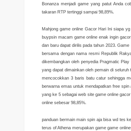
Bonanza menjadi game yang patut Anda coba
takaran RTP tertinggi sampai 98,89%.
Mahjong game online Gacor Hari Ini siapa yg 
buypsin macam game online enak ingin gaco
dan baru dapat dirilis pada tahun 2023. Game 
bersama dengan nama resmi Republik Rakyat
dikembangkan oleh penyedia Pragmatic Play 
yang dapat dimainkan oleh pemain di seluruh 
mencocokkan 3 baris batu catur sehingga 
berwarna emas untuk mendapatkan free spin a
yang ke 5 sebagai web site game online gac
online sebesar 98,85%.
panduan bermain main spin aja bisa wd tes 
terus of Athena merupakan game game online ter