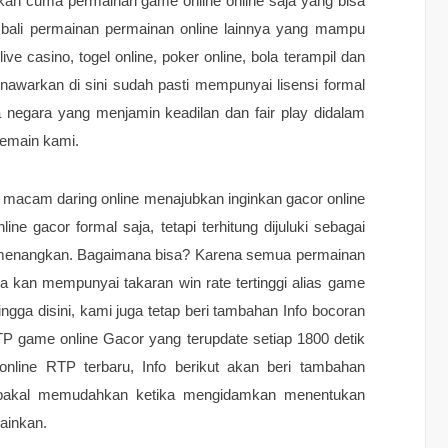
ukan cuma permainan game online online saja yang bisa
embali permainan permainan online lainnya yang mampu
ive casino, togel online, poker online, bola terampil dan
awarkan di sini sudah pasti mempunyai lisensi formal
ka negara yang menjamin keadilan dan fair play didalam
pemain kami.
in macam daring online menajubkan inginkan gacor online
ine gacor formal saja, tetapi terhitung dijuluki sebagai
imenangkan. Bagaimana bisa? Karena semua permainan
a kan mempunyai takaran win rate tertinggi alias game
gga disini, kami juga tetap beri tambahan Info bocoran
TP game online Gacor yang terupdate setiap 1800 detik
nline RTP terbaru, Info berikut akan beri tambahan
 bakal memudahkan ketika mengidamkan menentukan
ainkan.