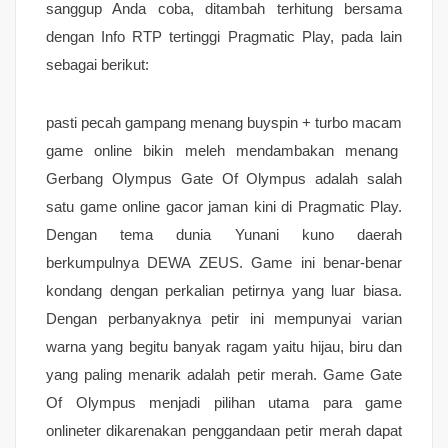
sanggup Anda coba, ditambah terhitung bersama
dengan Info RTP tertinggi Pragmatic Play, pada lain
sebagai berikut:
pasti pecah gampang menang buyspin + turbo macam
game online bikin meleh mendambakan menang
Gerbang Olympus Gate Of Olympus adalah salah
satu game online gacor jaman kini di Pragmatic Play.
Dengan tema dunia Yunani kuno daerah
berkumpulnya DEWA ZEUS. Game ini benar-benar
kondang dengan perkalian petirnya yang luar biasa.
Dengan perbanyaknya petir ini mempunyai varian
warna yang begitu banyak ragam yaitu hijau, biru dan
yang paling menarik adalah petir merah. Game Gate
Of Olympus menjadi pilihan utama para game
onlineter dikarenakan penggandaan petir merah dapat