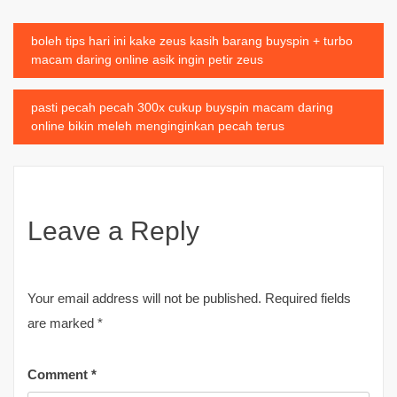
Post
boleh tips hari ini kake zeus kasih barang buyspin + turbo
macam daring online asik ingin petir zeus
navigation
pasti pecah pecah 300x cukup buyspin macam daring
online bikin meleh menginginkan pecah terus
Leave a Reply
Your email address will not be published.
Required fields
are marked
*
Comment
*