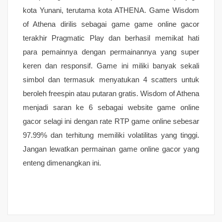
kota Yunani, terutama kota ATHENA. Game Wisdom
of Athena dirilis sebagai game game online gacor
terakhir Pragmatic Play dan berhasil memikat hati
para pemainnya dengan permainannya yang super
keren dan responsif. Game ini miliki banyak sekali
simbol dan termasuk menyatukan 4 scatters untuk
beroleh freespin atau putaran gratis. Wisdom of Athena
menjadi saran ke 6 sebagai website game online
gacor selagi ini dengan rate RTP game online sebesar
97.99% dan terhitung memiliki volatilitas yang tinggi.
Jangan lewatkan permainan game online gacor yang
enteng dimenangkan ini.