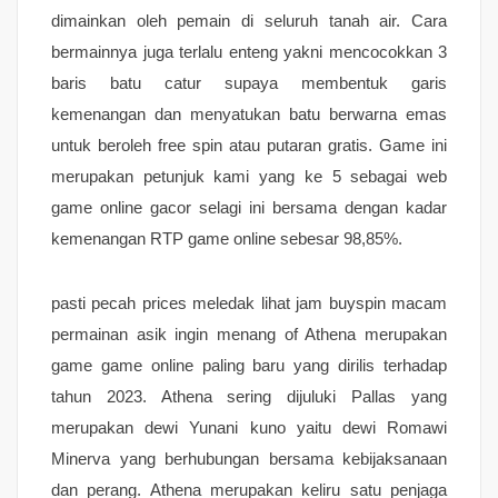
dimainkan oleh pemain di seluruh tanah air. Cara
bermainnya juga terlalu enteng yakni mencocokkan 3
baris batu catur supaya membentuk garis
kemenangan dan menyatukan batu berwarna emas
untuk beroleh free spin atau putaran gratis. Game ini
merupakan petunjuk kami yang ke 5 sebagai web
game online gacor selagi ini bersama dengan kadar
kemenangan RTP game online sebesar 98,85%.
pasti pecah prices meledak lihat jam buyspin macam
permainan asik ingin menang of Athena merupakan
game game online paling baru yang dirilis terhadap
tahun 2023. Athena sering dijuluki Pallas yang
merupakan dewi Yunani kuno yaitu dewi Romawi
Minerva yang berhubungan bersama kebijaksanaan
dan perang. Athena merupakan keliru satu penjaga