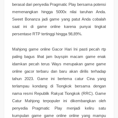
berasal dari penyedia Pragmatic Play bersama potensi
memenangkan hingga 5000x nilai taruhan Anda.
Sweet Bonanza jadi game yang patut Anda cobalah
saat ini di game online karena punyai tingkat
persentase RTP tertinggi hingga 98,89%.
Mahjong game online Gacor Hari Ini pasti pecah rtp
paling bagus lihat jam buyspin macam game enak
idamkan pecah terus Ways merupakan game game
online gacor terbaru dan baru akan dirilis terhadap
tahun 2023. Game ini bertema catur Cina yang
terlampau kondang di Tiongkok bersama dengan
nama resmi Republik Rakyat Tiongkok (RRC). Game
Catur Mahjong terpopuler ini dikembangkan oleh
penyedia Pragmatic Play menjadi keliru satu
kumpulan game game online online yang mampu