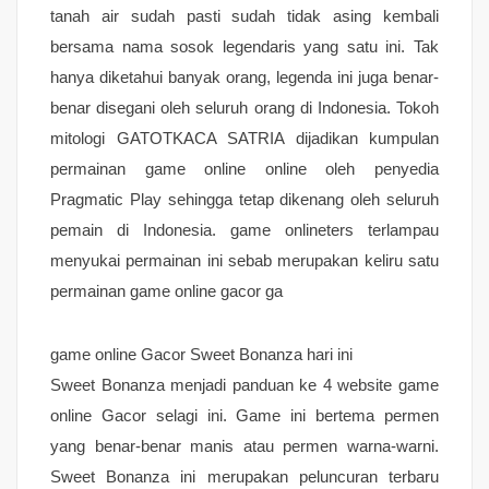
tanah air sudah pasti sudah tidak asing kembali
bersama nama sosok legendaris yang satu ini. Tak
hanya diketahui banyak orang, legenda ini juga benar-
benar disegani oleh seluruh orang di Indonesia. Tokoh
mitologi GATOTKACA SATRIA dijadikan kumpulan
permainan game online online oleh penyedia
Pragmatic Play sehingga tetap dikenang oleh seluruh
pemain di Indonesia. game onlineters terlampau
menyukai permainan ini sebab merupakan keliru satu
permainan game online gacor ga
game online Gacor Sweet Bonanza hari ini
Sweet Bonanza menjadi panduan ke 4 website game
online Gacor selagi ini. Game ini bertema permen
yang benar-benar manis atau permen warna-warni.
Sweet Bonanza ini merupakan peluncuran terbaru