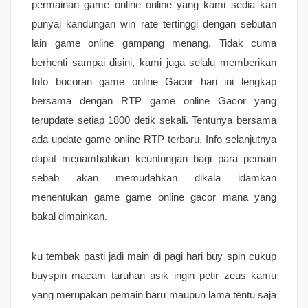
permainan game online online yang kami sedia kan
punyai kandungan win rate tertinggi dengan sebutan
lain game online gampang menang. Tidak cuma
berhenti sampai disini, kami juga selalu memberikan
Info bocoran game online Gacor hari ini lengkap
bersama dengan RTP game online Gacor yang
terupdate setiap 1800 detik sekali. Tentunya bersama
ada update game online RTP terbaru, Info selanjutnya
dapat menambahkan keuntungan bagi para pemain
sebab akan memudahkan dikala idamkan
menentukan game game online gacor mana yang
bakal dimainkan.
ku tembak pasti jadi main di pagi hari buy spin cukup
buyspin macam taruhan asik ingin petir zeus kamu
yang merupakan pemain baru maupun lama tentu saja