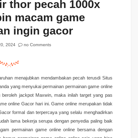
ir thor pecah 1000x
pin macam game
n ingin gacor
 20, 2024
no Comments
 taruhan menajubkan mendambakan pecah terusdi Situs
 anda yang menyukai permainan permainan game online
eroleh jackpot Maxwin, maka inilah target yang pas
me online Gacor hari ini. Game online merupakan tidak
 Gacor formal dan terpercaya yang selalu menghadirkan
udah lama bekerja serupa dengan penyedia paling baik
agam permainan game online online bersama dengan