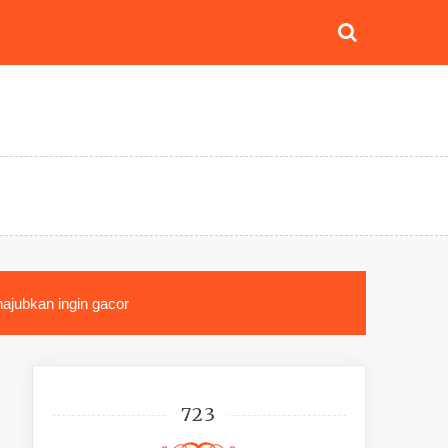
ajubkan ingin gacor
723