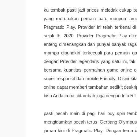
ku tembak pasti jadi prices meledak cukup
yang merupakan pemain baru maupun lama t
Pragmatic Play. Provider ini telah terkenal 
sejak th. 2020. Provider Pragmatic Play dik
enteng dimenangkan dan punyai banyak ragam
mampu dipungkiri terkecuali para pemain ga
dengan Provider legendaris yang satu ini, tak
bersama kuantitas permainan game online o
super responsif dan mobile Friendly. Disini k
online dapat memberi tambahan sedikit deskri
bisa Anda coba, ditambah juga dengan Info RTP 
pasti pecah main di pagi hari buy spin t
mengidamkan pecah terus Gerbang Olympus G
jaman kini di Pragmatic Play. Dengan tem