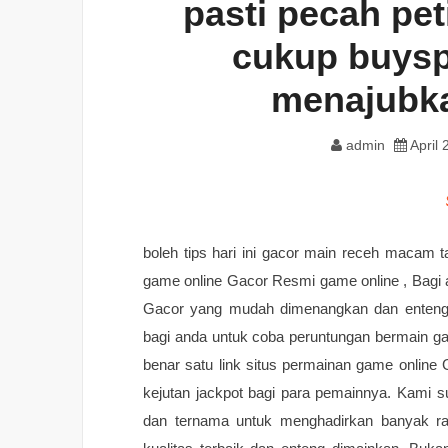
pasti pecah pet
cukup buys
menajubka
admin
April
boleh tips hari ini gacor main receh macam
game online Gacor Resmi game online , Bagi
Gacor yang mudah dimenangkan dan enteng b
bagi anda untuk coba peruntungan bermain ga
benar satu link situs permainan game online
kejutan jackpot bagi para pemainnya. Kami s
dan ternama untuk menghadirkan banyak r