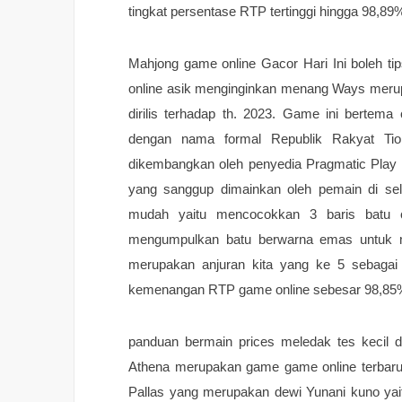
tingkat persentase RTP tertinggi hingga 98,89
Mahjong game online Gacor Hari Ini boleh t
online asik menginginkan menang Ways merup
dirilis terhadap th. 2023. Game ini bertem
dengan nama formal Republik Rakyat Tio
dikembangkan oleh penyedia Pragmatic Play 
yang sanggup dimainkan oleh pemain di sel
mudah yaitu mencocokkan 3 baris batu 
mengumpulkan batu berwarna emas untuk me
merupakan anjuran kita yang ke 5 sebagai
kemenangan RTP game online sebesar 98,85
panduan bermain prices meledak tes kecil
Athena merupakan game game online terbaru ya
Pallas yang merupakan dewi Yunani kuno ya