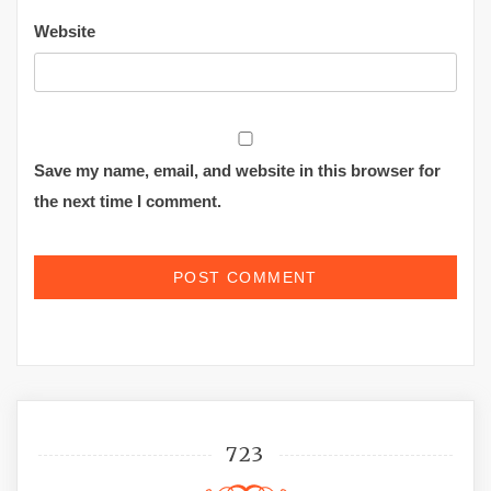
Website
Save my name, email, and website in this browser for
the next time I comment.
723