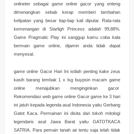
onlineter sebagai game online gacor yang enteng
dimenangkan sebab kerap memberi tambahan
kelipatan yang besar tiap-tiap kali diputar. Rata-rata
kemenangan di Starligh Princess adalah 99,88%.
Game Pragmatic Play ini sanggup kamu coba kala
bermain game online, dijamin anda tidak dapat
menyesal.
game online Gacor Hari Ini istilah penting kake zeus
kasih barang tembak 1 x lsg buypsin macam game
online menajubkan menginginkan gacor
Rekomendasi web game online Gacor game ke 3 hari
ini jatuh kepada legenda asal Indonesia yaitu Gerbang
Gatot Kaca. Permainan ini disita dari tokoh mitologi
legendaris asal Jawa Barat yaitu GATOTKACA
SATRIA. Para pemain tanah air tentu saja telah tidak