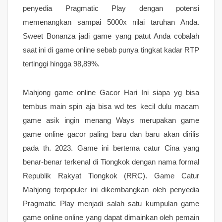
penyedia Pragmatic Play dengan potensi
memenangkan sampai 5000x nilai taruhan Anda.
Sweet Bonanza jadi game yang patut Anda cobalah
saat ini di game online sebab punya tingkat kadar RTP
tertinggi hingga 98,89%.
Mahjong game online Gacor Hari Ini siapa yg bisa
tembus main spin aja bisa wd tes kecil dulu macam
game asik ingin menang Ways merupakan game
game online gacor paling baru dan baru akan dirilis
pada th. 2023. Game ini bertema catur Cina yang
benar-benar terkenal di Tiongkok dengan nama formal
Republik Rakyat Tiongkok (RRC). Game Catur
Mahjong terpopuler ini dikembangkan oleh penyedia
Pragmatic Play menjadi salah satu kumpulan game
game online online yang dapat dimainkan oleh pemain