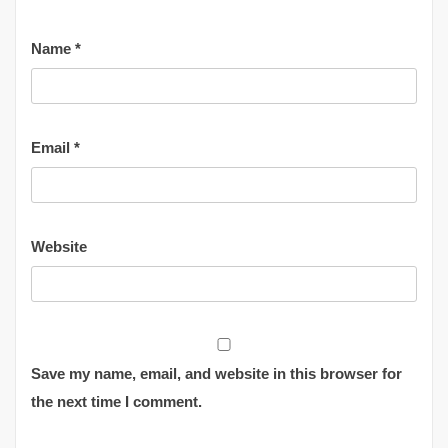
Name
*
Email
*
Website
Save my name, email, and website in this browser for
the next time I comment.