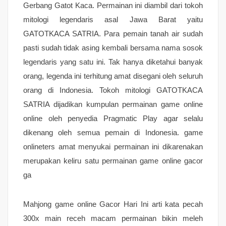
Gerbang Gatot Kaca. Permainan ini diambil dari tokoh
mitologi legendaris asal Jawa Barat yaitu
GATOTKACA SATRIA. Para pemain tanah air sudah
pasti sudah tidak asing kembali bersama nama sosok
legendaris yang satu ini. Tak hanya diketahui banyak
orang, legenda ini terhitung amat disegani oleh seluruh
orang di Indonesia. Tokoh mitologi GATOTKACA
SATRIA dijadikan kumpulan permainan game online
online oleh penyedia Pragmatic Play agar selalu
dikenang oleh semua pemain di Indonesia. game
onlineters amat menyukai permainan ini dikarenakan
merupakan keliru satu permainan game online gacor
ga
Mahjong game online Gacor Hari Ini arti kata pecah
300x main receh macam permainan bikin meleh