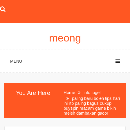
Skip
to
content
meong
MENU
You Are Here
Home
info togel
paling baru boleh tips hari
ini rtp paling bagus cukup
buyspin macam game bikin
meleh dambakan gacor