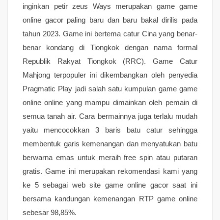
inginkan petir zeus Ways merupakan game game
online gacor paling baru dan baru bakal dirilis pada
tahun 2023. Game ini bertema catur Cina yang benar-
benar kondang di Tiongkok dengan nama formal
Republik Rakyat Tiongkok (RRC). Game Catur
Mahjong terpopuler ini dikembangkan oleh penyedia
Pragmatic Play jadi salah satu kumpulan game game
online online yang mampu dimainkan oleh pemain di
semua tanah air. Cara bermainnya juga terlalu mudah
yaitu mencocokkan 3 baris batu catur sehingga
membentuk garis kemenangan dan menyatukan batu
berwarna emas untuk meraih free spin atau putaran
gratis. Game ini merupakan rekomendasi kami yang
ke 5 sebagai web site game online gacor saat ini
bersama kandungan kemenangan RTP game online
sebesar 98,85%.