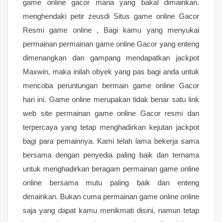
game online gacor mana yang bakal dimainkan.
menghendaki petir zeusdi Situs game online Gacor
Resmi game online , Bagi kamu yang menyukai
permainan permainan game online Gacor yang enteng
dimenangkan dan gampang mendapatkan jackpot
Maxwin, maka inilah obyek yang pas bagi anda untuk
mencoba peruntungan bermain game online Gacor
hari ini. Game online merupakan tidak benar satu link
web site permainan game online Gacor resmi dan
terpercaya yang tetap menghadirkan kejutan jackpot
bagi para pemainnya. Kami telah lama bekerja sama
bersama dengan penyedia paling baik dan ternama
untuk menghadirkan beragam permainan game online
online bersama mutu paling baik dan enteng
dimainkan. Bukan cuma permainan game online online
saja yang dapat kamu menikmati disini, namun tetap