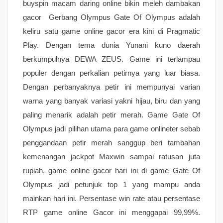
buyspin macam daring online bikin meleh dambakan
gacor Gerbang Olympus Gate Of Olympus adalah
keliru satu game online gacor era kini di Pragmatic
Play. Dengan tema dunia Yunani kuno daerah
berkumpulnya DEWA ZEUS. Game ini terlampau
populer dengan perkalian petirnya yang luar biasa.
Dengan perbanyaknya petir ini mempunyai varian
warna yang banyak variasi yakni hijau, biru dan yang
paling menarik adalah petir merah. Game Gate Of
Olympus jadi pilihan utama para game onlineter sebab
penggandaan petir merah sanggup beri tambahan
kemenangan jackpot Maxwin sampai ratusan juta
rupiah. game online gacor hari ini di game Gate Of
Olympus jadi petunjuk top 1 yang mampu anda
mainkan hari ini. Persentase win rate atau persentase
RTP game online Gacor ini menggapai 99,99%.