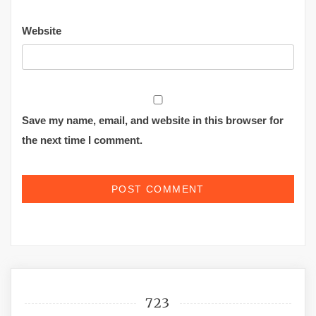
Website
Save my name, email, and website in this browser for
the next time I comment.
723