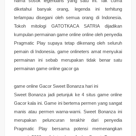
nama sosok legendaris yang satu ini. Tak cuma
diketahui banyak orang, legenda ini terhitung
terlampau disegani oleh semua orang di Indonesia.
Tokoh mitologi GATOTKACA SATRIA dijadikan
kumpulan permainan game online online oleh penyedia
Pragmatic Play supaya tetap dikenang oleh seluruh
pemain di Indonesia. game onlineters amat menyukai
permainan ini sebab merupakan tidak benar satu
permainan game online gacor ga
game online Gacor Sweet Bonanza hari ini
Sweet Bonanza jadi petunjuk ke 4 situs game online
Gacor kala ini. Game ini bertema permen yang sangat
manis atau permen warna-warni. Sweet Bonanza ini
merupakan peluncuran terakhir dari penyedia
Pragmatic Play bersama potensi memenangkan