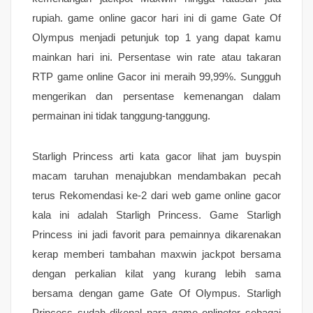
rupiah. game online gacor hari ini di game Gate Of
Olympus menjadi petunjuk top 1 yang dapat kamu
mainkan hari ini. Persentase win rate atau takaran
RTP game online Gacor ini meraih 99,99%. Sungguh
mengerikan dan persentase kemenangan dalam
permainan ini tidak tanggung-tanggung.
Starligh Princess arti kata gacor lihat jam buyspin
macam taruhan menajubkan mendambakan pecah
terus Rekomendasi ke-2 dari web game online gacor
kala ini adalah Starligh Princess. Game Starligh
Princess ini jadi favorit para pemainnya dikarenakan
kerap memberi tambahan maxwin jackpot bersama
dengan perkalian kilat yang kurang lebih sama
bersama dengan game Gate Of Olympus. Starligh
Princess sudah dikenal para game onlineter sebagai