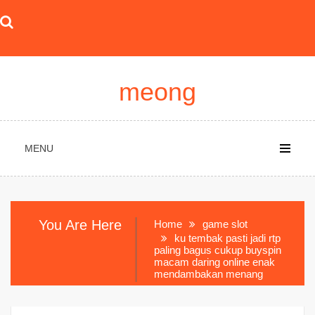
Skip
to
content
meong
MENU
You Are Here
Home
game slot
ku tembak pasti jadi rtp
paling bagus cukup buyspin
macam daring online enak
mendambakan menang