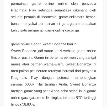
permainan game online online oleh penyedia
Pragmatic Play sehingga senantiasa dikenang oleh
seluruh pemain di Indonesia. game onlineters benar-
benar menyukai permainan ini gara-gara merupakan
keliru satu permainan game online gacor ga
game online Gacor Sweet Bonanza hari ini
Sweet Bonanza jadi saran ke 4 website game online
Gacor pas ini. Game ini bertema permen yang sangat
manis atau permen warna-warni. Sweet Bonanza ini
merupakan peluncuran teranyar berasal dari penyedia
Pragmatic Play dengan potensi memenangkan
sampai 5000x nilai taruhan Anda. Sweet Bonanza
menjadi game yang patut Anda coba selagi ini di game
online gara-gara memiliki tingkat takaran RTP tertinggi
hingga 98,89%.