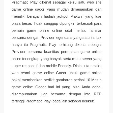
Pragmatic Play dikenal sebagai keliru satu web site
game online gacor yang mudah dimenangkan dan
memiliki beragam hadiah jackpot Maxwin yang luar
biasa besar. Tidak sanggup dipungkiri terkecuali para
pemain game online online udah terlalu familiar
bersama dengan Provider legendaris yang satu ini, tak
hanya itu Pragmatic Play terhitung dikenal sebagai
Provider bersama kuantitas permainan game online
online terlengkap yang banyak serta mutu server yang
super responsif dan mobile Friendly. Disini kita selaku
web resmi game online Gacor untuk game online
bakal memberikan sedikit gambaran perihal 10 Mesin
game online Gacor hari ini yang bisa Anda coba,
disempurnakan juga bersama dengan Info RTP
tertinggi Pragmatic Play, pada lain sebagai berikut: