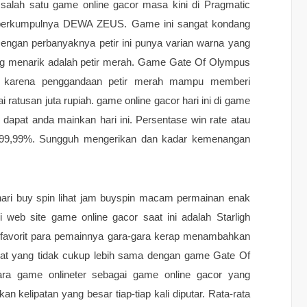
alah satu game online gacor masa kini di Pragmatic
 berkumpulnya DEWA ZEUS. Game ini sangat kondang
Dengan perbanyaknya petir ini punya varian warna yang
ling menarik adalah petir merah. Game Gate Of Olympus
er karena penggandaan petir merah mampu memberi
tusan juta rupiah. game online gacor hari ini di game
dapat anda mainkan hari ini. Persentase win rate atau
h 99,99%. Sungguh mengerikan dan kadar kemenangan
i hari buy spin lihat jam buyspin macam permainan enak
web site game online gacor saat ini adalah Starligh
i favorit para pemainnya gara-gara kerap menambahkan
lat yang tidak cukup lebih sama dengan game Gate Of
para game onlineter sebagai game online gacor yang
elipatan yang besar tiap-tiap kali diputar. Rata-rata