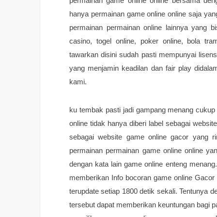
permainan game online online bersama deng
hanya permainan game online online saja yan
permainan permainan online lainnya yang bis
casino, togel online, poker online, bola 
tawarkan disini sudah pasti mempunyai lisens
yang menjamin keadilan dan fair play dida
kami.
ku tembak pasti jadi gampang menang cukup 
online tidak hanya diberi label sebagai websit
sebagai website game online gacor yang 
permainan permainan game online online yang
dengan kata lain game online enteng menang. T
memberikan Info bocoran game online Gacor 
terupdate setiap 1800 detik sekali. Tentunya 
tersebut dapat memberikan keuntungan bagi