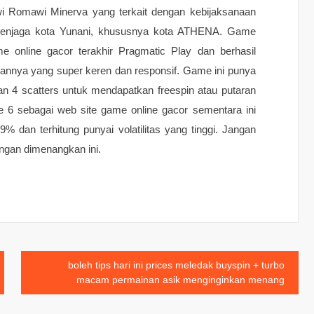
i Romawi Minerva yang terkait dengan kebijaksanaan
 penjaga kota Yunani, khususnya kota ATHENA. Game
e online gacor terakhir Pragmatic Play dan berhasil
annya yang super keren dan responsif. Game ini punya
an 4 scatters untuk mendapatkan freespin atau putaran
e 6 sebagai web site game online gacor sementara ini
 dan terhitung punyai volatilitas yang tinggi. Jangan
ngan dimenangkan ini.
boleh tips hari ini prices meledak buyspin + turbo
macam permainan asik menginginkan menang