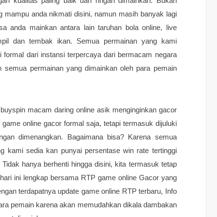
an kualitas paling baik dan ringan dimainkan. Bukan
g mampu anda nikmati disini, namun masih banyak lagi
a anda mainkan antara lain taruhan bola online, live
trampil dan tembak ikan. Semua permainan yang kami
i formal dari instansi terpercaya dari bermacam negara
lam semua permainan yang dimainkan oleh para pemain
buyspin macam daring online asik menginginkan gacor
e game online gacor formal saja, tetapi termasuk dijuluki
ringan dimenangkan. Bagaimana bisa? Karena semua
 kami sedia kan punyai persentase win rate tertinggi
idak hanya berhenti hingga disini, kita termasuk tetap
hari ini lengkap bersama RTP game online Gacor yang
dengan terdapatnya update game online RTP terbaru, Info
 para pemain karena akan memudahkan dikala dambakan