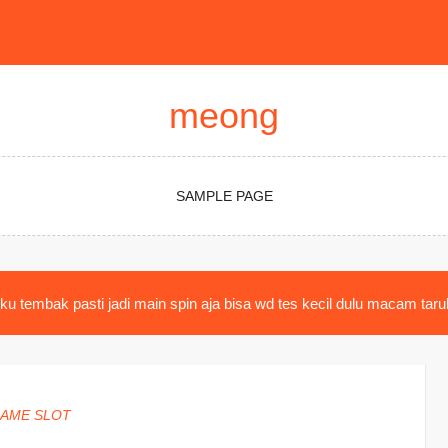
meong
SAMPLE PAGE
ku tembak pasti jadi main spin aja bisa wd tes kecil dulu macam ta
AME SLOT