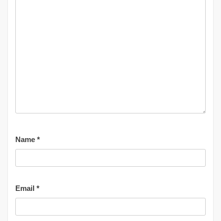
Name
*
Email
*