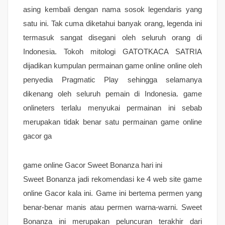
asing kembali dengan nama sosok legendaris yang
satu ini. Tak cuma diketahui banyak orang, legenda ini
termasuk sangat disegani oleh seluruh orang di
Indonesia. Tokoh mitologi GATOTKACA SATRIA
dijadikan kumpulan permainan game online online oleh
penyedia Pragmatic Play sehingga selamanya
dikenang oleh seluruh pemain di Indonesia. game
onlineters terlalu menyukai permainan ini sebab
merupakan tidak benar satu permainan game online
gacor ga
game online Gacor Sweet Bonanza hari ini
Sweet Bonanza jadi rekomendasi ke 4 web site game
online Gacor kala ini. Game ini bertema permen yang
benar-benar manis atau permen warna-warni. Sweet
Bonanza ini merupakan peluncuran terakhir dari