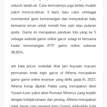
seluruh tanah air. Cara bermainnya juga terlalu mudah
yakni mencocokkan 3 baris batu catur sehingga
membentuk garis kemenangan dan menyatukan batu
berwarna emas untuk meraih free spin atau putaran
gratis. Game ini merupakan panduan kita yang ke 5
sebagai website game online gacor selagi ini bersama
kadar kemenangan RTP game online sebesar
98,85%.
arti kata prices meledak lihat jam buyspin macam
permainan enak ingin gacor of Athena merupakan
game game online teranyar yang dirilis pada th. 2023.
Athena kerap dijuluki Pallas yang merupakan dewi
Yunani kuno yakni dewi Romawi Minerva yang terjalin
dengan kebijaksanaan dan perang. Athena merupakan
tidak benar satu penjaga kota Yunani, lebih-lebih kota