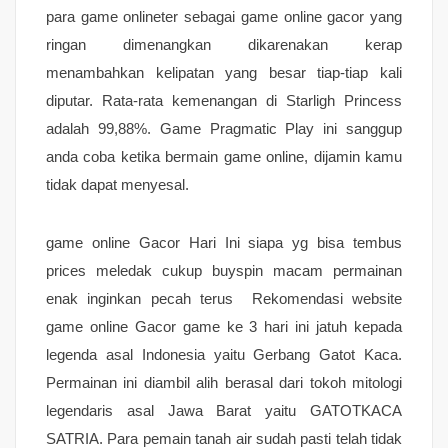
para game onlineter sebagai game online gacor yang
ringan dimenangkan dikarenakan kerap
menambahkan kelipatan yang besar tiap-tiap kali
diputar. Rata-rata kemenangan di Starligh Princess
adalah 99,88%. Game Pragmatic Play ini sanggup
anda coba ketika bermain game online, dijamin kamu
tidak dapat menyesal.
game online Gacor Hari Ini siapa yg bisa tembus
prices meledak cukup buyspin macam permainan
enak inginkan pecah terus Rekomendasi website
game online Gacor game ke 3 hari ini jatuh kepada
legenda asal Indonesia yaitu Gerbang Gatot Kaca.
Permainan ini diambil alih berasal dari tokoh mitologi
legendaris asal Jawa Barat yaitu GATOTKACA
SATRIA. Para pemain tanah air sudah pasti telah tidak