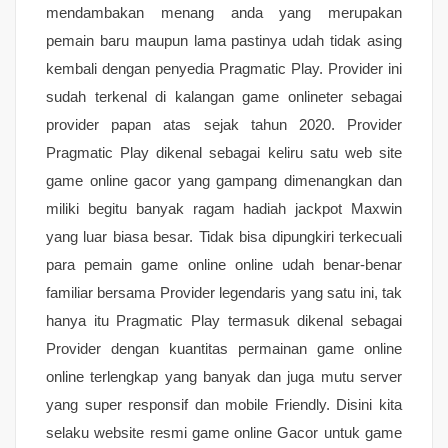
mendambakan menang anda yang merupakan
pemain baru maupun lama pastinya udah tidak asing
kembali dengan penyedia Pragmatic Play. Provider ini
sudah terkenal di kalangan game onlineter sebagai
provider papan atas sejak tahun 2020. Provider
Pragmatic Play dikenal sebagai keliru satu web site
game online gacor yang gampang dimenangkan dan
miliki begitu banyak ragam hadiah jackpot Maxwin
yang luar biasa besar. Tidak bisa dipungkiri terkecuali
para pemain game online online udah benar-benar
familiar bersama Provider legendaris yang satu ini, tak
hanya itu Pragmatic Play termasuk dikenal sebagai
Provider dengan kuantitas permainan game online
online terlengkap yang banyak dan juga mutu server
yang super responsif dan mobile Friendly. Disini kita
selaku website resmi game online Gacor untuk game