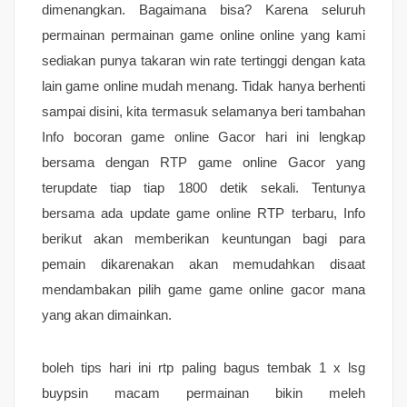
dimenangkan. Bagaimana bisa? Karena seluruh
permainan permainan game online online yang kami
sediakan punya takaran win rate tertinggi dengan kata
lain game online mudah menang. Tidak hanya berhenti
sampai disini, kita termasuk selamanya beri tambahan
Info bocoran game online Gacor hari ini lengkap
bersama dengan RTP game online Gacor yang
terupdate tiap tiap 1800 detik sekali. Tentunya
bersama ada update game online RTP terbaru, Info
berikut akan memberikan keuntungan bagi para
pemain dikarenakan akan memudahkan disaat
mendambakan pilih game game online gacor mana
yang akan dimainkan.
boleh tips hari ini rtp paling bagus tembak 1 x lsg
buypsin macam permainan bikin meleh