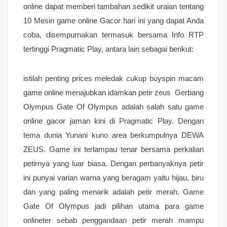
online dapat memberi tambahan sedikit uraian tentang
10 Mesin game online Gacor hari ini yang dapat Anda
coba, disempurnakan termasuk bersama Info RTP
tertinggi Pragmatic Play, antara lain sebagai berikut:
istilah penting prices meledak cukup buyspin macam
game online menajubkan idamkan petir zeus Gerbang
Olympus Gate Of Olympus adalah salah satu game
online gacor jaman kini di Pragmatic Play. Dengan
tema dunia Yunani kuno area berkumpulnya DEWA
ZEUS. Game ini terlampau tenar bersama perkalian
petirnya yang luar biasa. Dengan perbanyaknya petir
ini punyai varian warna yang beragam yaitu hijau, biru
dan yang paling menarik adalah petir merah. Game
Gate Of Olympus jadi pilihan utama para game
onlineter sebab penggandaan petir merah mampu