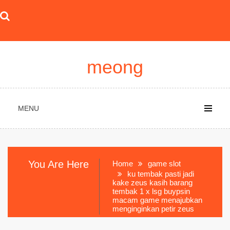
Skip
to
content
meong
MENU
You Are Here
Home
game slot
ku tembak pasti jadi
kake zeus kasih barang
tembak 1 x lsg buypsin
macam game menajubkan
menginginkan petir zeus