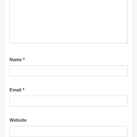
Name
*
Email
*
Website