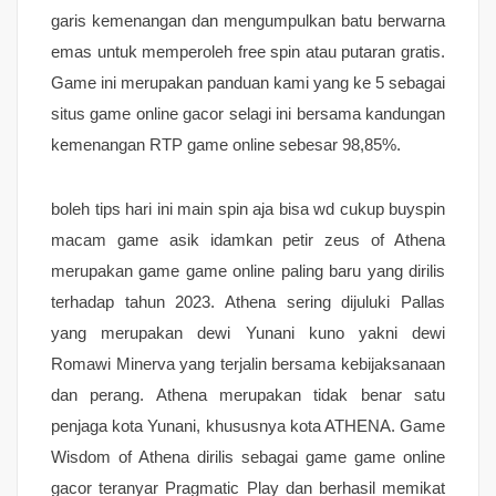
garis kemenangan dan mengumpulkan batu berwarna
emas untuk memperoleh free spin atau putaran gratis.
Game ini merupakan panduan kami yang ke 5 sebagai
situs game online gacor selagi ini bersama kandungan
kemenangan RTP game online sebesar 98,85%.
boleh tips hari ini main spin aja bisa wd cukup buyspin
macam game asik idamkan petir zeus of Athena
merupakan game game online paling baru yang dirilis
terhadap tahun 2023. Athena sering dijuluki Pallas
yang merupakan dewi Yunani kuno yakni dewi
Romawi Minerva yang terjalin bersama kebijaksanaan
dan perang. Athena merupakan tidak benar satu
penjaga kota Yunani, khususnya kota ATHENA. Game
Wisdom of Athena dirilis sebagai game game online
gacor teranyar Pragmatic Play dan berhasil memikat