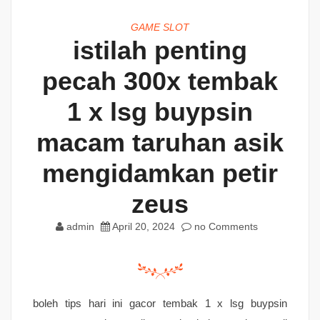
GAME SLOT
istilah penting
pecah 300x tembak
1 x lsg buypsin
macam taruhan asik
mengidamkan petir
zeus
admin
April 20, 2024
no Comments
boleh tips hari ini gacor tembak 1 x lsg buypsin