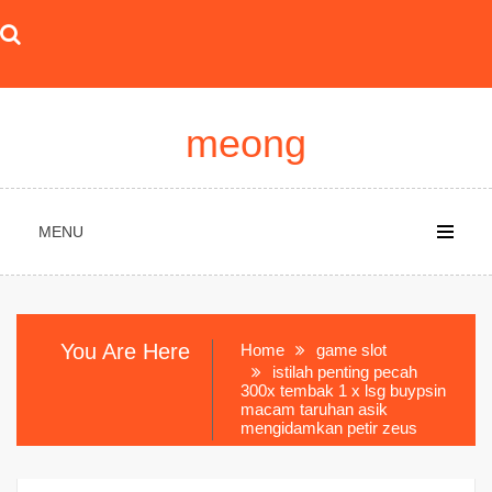
Skip
to
content
meong
MENU
You Are Here
Home
game slot
istilah penting pecah
300x tembak 1 x lsg buypsin
macam taruhan asik
mengidamkan petir zeus