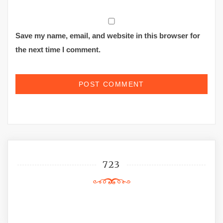
Save my name, email, and website in this browser for
the next time I comment.
723