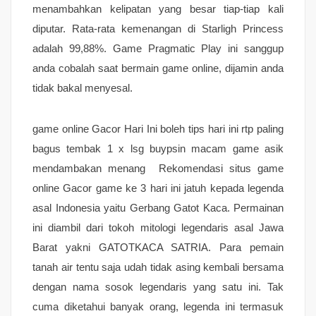
menambahkan kelipatan yang besar tiap-tiap kali
diputar. Rata-rata kemenangan di Starligh Princess
adalah 99,88%. Game Pragmatic Play ini sanggup
anda cobalah saat bermain game online, dijamin anda
tidak bakal menyesal.
game online Gacor Hari Ini boleh tips hari ini rtp paling
bagus tembak 1 x lsg buypsin macam game asik
mendambakan menang Rekomendasi situs game
online Gacor game ke 3 hari ini jatuh kepada legenda
asal Indonesia yaitu Gerbang Gatot Kaca. Permainan
ini diambil dari tokoh mitologi legendaris asal Jawa
Barat yakni GATOTKACA SATRIA. Para pemain
tanah air tentu saja udah tidak asing kembali bersama
dengan nama sosok legendaris yang satu ini. Tak
cuma diketahui banyak orang, legenda ini termasuk