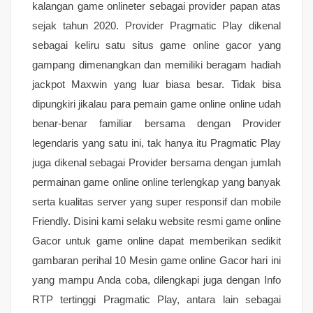
kalangan game onlineter sebagai provider papan atas
sejak tahun 2020. Provider Pragmatic Play dikenal
sebagai keliru satu situs game online gacor yang
gampang dimenangkan dan memiliki beragam hadiah
jackpot Maxwin yang luar biasa besar. Tidak bisa
dipungkiri jikalau para pemain game online online udah
benar-benar familiar bersama dengan Provider
legendaris yang satu ini, tak hanya itu Pragmatic Play
juga dikenal sebagai Provider bersama dengan jumlah
permainan game online online terlengkap yang banyak
serta kualitas server yang super responsif dan mobile
Friendly. Disini kami selaku website resmi game online
Gacor untuk game online dapat memberikan sedikit
gambaran perihal 10 Mesin game online Gacor hari ini
yang mampu Anda coba, dilengkapi juga dengan Info
RTP tertinggi Pragmatic Play, antara lain sebagai