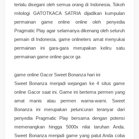
terlalu disegani oleh semua orang di Indonesia. Tokoh
mitologi GATOTKACA SATRIA dijadikan kumpulan
permainan game online online oleh penyedia
Pragmatic Play agar selamanya dikenang oleh seluruh
pemain di Indonesia. game onlineters amat menyukai
permainan ini gara-gara merupakan keliru satu
permainan game online gacor ga
game online Gacor Sweet Bonanza hari ini
Sweet Bonanza menjadi wejangan ke 4 situs game
online Gacor saat ini. Game ini bertema permen yang
amat manis atau permen warna-warni. Sweet
Bonanza ini merupakan peluncuran teranyar dari
penyedia Pragmatic Play bersama dengan potensi
memenangkan hingga 5000x nilai taruhan Anda.
Sweet Bonanza menjadi game yang patut Anda coba