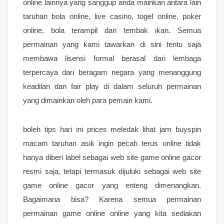
online lainnya yang sanggup anda mainkan antara lain
taruhan bola online, live casino, togel online, poker
online, bola terampil dan tembak ikan. Semua
permainan yang kami tawarkan di sini tentu saja
membawa lisensi formal berasal dari lembaga
terpercaya dari beragam negara yang menanggung
keadilan dan fair play di dalam seluruh permainan
yang dimainkan oleh para pemain kami.
boleh tips hari ini prices meledak lihat jam buyspin
macam taruhan asik ingin pecah terus online tidak
hanya diberi label sebagai web site game online gacor
resmi saja, tetapi termasuk dijuluki sebagai web site
game online gacor yang enteng dimenangkan.
Bagaimana bisa? Karena semua permainan
permainan game online online yang kita sediakan