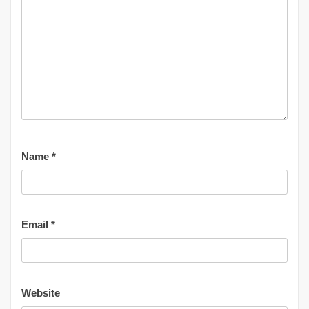
Name
*
Email
*
Website