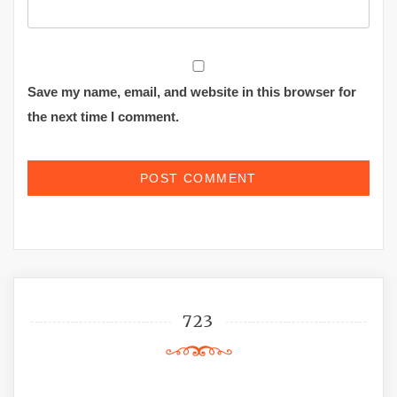
Save my name, email, and website in this browser for
the next time I comment.
723