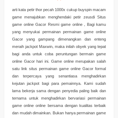
arti kata petir thor pecah 1000x cukup buyspin macam
game menajubkan menghendaki petir zeusdi Situs
game online Gacor Resmi game online , Bagi kamu
yang menyukai permainan permainan game online
Gacor yang gampang dimenangkan dan enteng
meraih jackpot Maxwin, maka inilah obyek yang tepat
bagi anda untuk coba peruntungan bermain game
online Gacor hari ini. Game online merupakan salah
satu link situs permainan game online Gacor formal
dan terpercaya yang senantiasa menghadirkan
kejutan jackpot bagi para pemainnya. Kami sudah
lama bekerja sama dengan penyedia paling baik dan
ternama untuk menghadirkan bervariasi permainan
game online online bersama dengan kualitas terbaik
dan mudah dimainkan. Bukan hanya permainan game