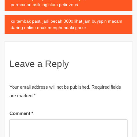
permainan asik inginkan petir zeus
navigation
ku tembak pasti jadi pecah 300x lihat jam buyspin macam
daring online enak menghendaki gacor
Leave a Reply
Your email address will not be published.
Required fields
are marked
*
Comment
*