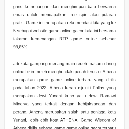
garis kemenangan dan menghimpun batu berwarna
emas untuk mendapatkan free spin atau putaran
gratis. Game ini merupakan rekomendasi kita yang ke
5 sebagai website game online gacor kala ini bersama
takaran kemenangan RTP game online sebesar
98,85%.
arti kata gampang menang main receh macam daring
online bikin meleh menghendaki pecah terus of Athena
merupakan game game online terbaru yang dirilis
pada tahun 2023. Athena kerap dijuluki Pallas yang
merupakan dewi Yunani kuno yaitu dewi Romawi
Minerva yang terkait dengan kebijaksanaan dan
perang. Athena merupakan salah satu penjaga kota
Yunani, lebih-lebih kota ATHENA. Game Wisdom of
Athena dirilis sebagai game game online gacor terbaru