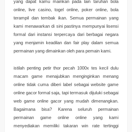
yang dapat kamu mainkan pada lain taruhan bola
online, live casino, togel online, poker online, bola
terampil dan tembak ikan. Semua permainan yang
kami menawarkan di sini pastinya mempunyai lisensi
formal dari instansi terpercaya dari berbagai negara
yang menjamin keadilan dan fair play dalam semua
permainan yang dimainkan oleh para pemain kami.
istilah penting petir thor pecah 1000x tes kecil dulu
macam game menajubkan menginginkan menang
online tidak cuma diberi label sebagai website game
online gacor formal saja, tapi termasuk dijuluki sebagai
web game online gacor yang mudah dimenangkan.
Bagaimana bisa? Karena seluruh permainan
permainan game online online yang kami
menyediakan memiliki takaran win rate tertinggi