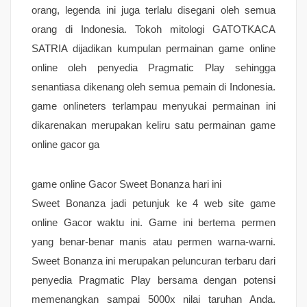
orang, legenda ini juga terlalu disegani oleh semua
orang di Indonesia. Tokoh mitologi GATOTKACA
SATRIA dijadikan kumpulan permainan game online
online oleh penyedia Pragmatic Play sehingga
senantiasa dikenang oleh semua pemain di Indonesia.
game onlineters terlampau menyukai permainan ini
dikarenakan merupakan keliru satu permainan game
online gacor ga
game online Gacor Sweet Bonanza hari ini
Sweet Bonanza jadi petunjuk ke 4 web site game
online Gacor waktu ini. Game ini bertema permen
yang benar-benar manis atau permen warna-warni.
Sweet Bonanza ini merupakan peluncuran terbaru dari
penyedia Pragmatic Play bersama dengan potensi
memenangkan sampai 5000x nilai taruhan Anda.