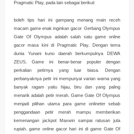
Pragmatic Play, pada lain sebagai berikut:
boleh tips hari ini gampang menang main receh
macam game enak inginkan gacor Gerbang Olympus
Gate Of Olympus adalah salah satu game online
gacor masa kini di Pragmatic Play. Dengan tema
dunia Yunani kuno daerah berkumpulnya DEWA
ZEUS. Game ini benar-benar populer dengan
perkalian petirnya yang luar biasa. Dengan
perbanyaknya petir ini mempunyai varian warna yang
banyak ragam yaitu hijau, biru dan yang paling
menarik adalah petir merah. Game Gate Of Olympus
menjadi pilihan utama para game onlineter sebab
penggandaan petir merah mampu memberikan
kemenangan jackpot Maxwin sampai ratusan juta
rupiah. game online gacor hari ini di game Gate Of