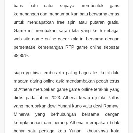
baris batu catur supaya membentuk garis
kemenangan dan mengumpulkan batu berwarna emas
untuk mendapatkan free spin atau putaran gratis.
Game ini merupakan saran kita yang ke 5 sebagai
web site game online gacor kala ini bersama dengan
persentase kemenangan RTP game online sebesar
98,85%.
siapa yg bisa tembus rtp paling bagus tes kecil dulu
macam daring online asik mendambakan pecah terus
of Athena merupakan game game online terakhir yang
dirilis pada tahun 2023. Athena kerap dijuluki Pallas
yang merupakan dewi Yunani kuno yaitu dewi Romawi
Minerva yang berhubungan bersama dengan
kebijaksanaan dan perang. Athena merupakan tidak
benar satu penjaga kota Yunani, khususnya kota