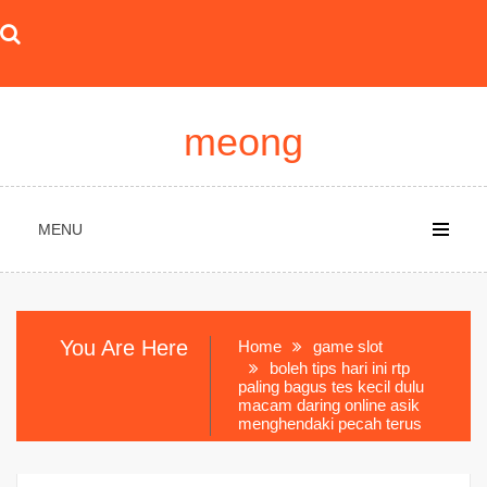
Skip
to
content
meong
MENU
You Are Here
Home
game slot
boleh tips hari ini rtp
paling bagus tes kecil dulu
macam daring online asik
menghendaki pecah terus