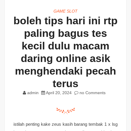
GAME SLOT
boleh tips hari ini rtp
paling bagus tes
kecil dulu macam
daring online asik
menghendaki pecah
terus
admin
April 20, 2024
no Comments
istilah penting kake zeus kasih barang tembak 1 x lsg