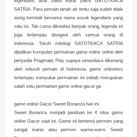
legendaris asal Jawa Barat yakni GATOTKACA
SATRIA. Para pemain tanah air tentu saja sudah tidak
asing kembali bersama nama sosok legendaris yang
satu ini. Tak cuma diketahui banyak orang, legenda ini
juga terlampau disegani oleh semua orang di
Indonesia. Tokoh mitologi GATOTKACA SATRIA
dijadikan kumpulan permainan game online online oleh
penyedia Pragmatic Play supaya senantiasa dikenang
oleh seluruh pemain di Indonesia. game onlineters
terlampau menyukai permainan ini sebab merupakan
salah satu permainan game online gacor ga
game online Gacor Sweet Bonanza hari ini
Sweet Bonanza menjadi panduan ke 4 situs game
online Gacor saat ini. Game ini bertema permen yang
sangat manis atau permen warna-warni. Sweet