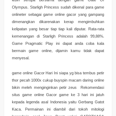
Olympus. Starligh Princess sudah dikenal para game
onlineter sebagai game online gacor yang gampang
dimenangkan dikarenakan kerap mengimbuhkan
kelipatan yang besar tiap tiap kali diputar. Rata-rata
kemenangan di Starligh Princess adalah 99,88%.
Game Pragmatic Play ini dapat anda coba kala
bermain game online, dijamin kamu tidak dapat
menyesal.
game online Gacor Hari Ini siapa yg bisa tembus petir
thor pecah 1000x cukup buyspin macam daring online
bikin meleh menginginkan petir zeus Rekomendasi
situs game online Gacor game ke 3 hari ini jatuh
kepada legenda asal Indonesia yaitu Gerbang Gatot
Kaca. Permainan ini diambil dari tokoh mitologi