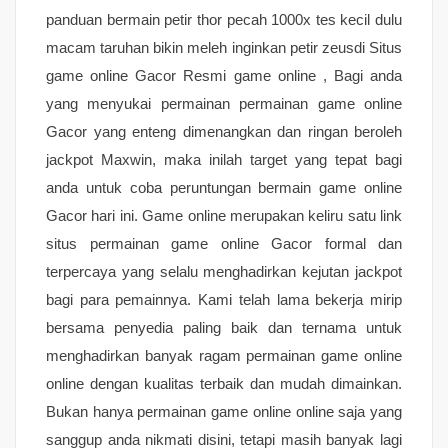
panduan bermain petir thor pecah 1000x tes kecil dulu
macam taruhan bikin meleh inginkan petir zeusdi Situs
game online Gacor Resmi game online , Bagi anda
yang menyukai permainan permainan game online
Gacor yang enteng dimenangkan dan ringan beroleh
jackpot Maxwin, maka inilah target yang tepat bagi
anda untuk coba peruntungan bermain game online
Gacor hari ini. Game online merupakan keliru satu link
situs permainan game online Gacor formal dan
terpercaya yang selalu menghadirkan kejutan jackpot
bagi para pemainnya. Kami telah lama bekerja mirip
bersama penyedia paling baik dan ternama untuk
menghadirkan banyak ragam permainan game online
online dengan kualitas terbaik dan mudah dimainkan.
Bukan hanya permainan game online online saja yang
sanggup anda nikmati disini, tetapi masih banyak lagi