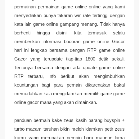
permainan permainan game online online yang kami
menyediakan punya takaran win rate tertinggi dengan
kata lain game online gampang menang. Tidak hanya
berhenti hingga disini, kita termasuk selalu
memberikan informasi bocoran game online Gacor
hari ini lengkap bersama dengan RTP game online
Gacor yang terupdate tiap-tiap 1800 detik sekali.
Tentunya bersama dengan ada update game online
RTP terbaru, Info berikut akan mengimbuhkan
keuntungan bagi para pemain dikarenakan bakal
memudahkan kala mengidamkan memilih game game
online gacor mana yang akan dimainkan.
panduan bermain kake zeus kasih barang buyspin +
turbo macam taruhan bikin meleh idamkan petir zeus
kamu yang merupakan pemain baru maupun lama