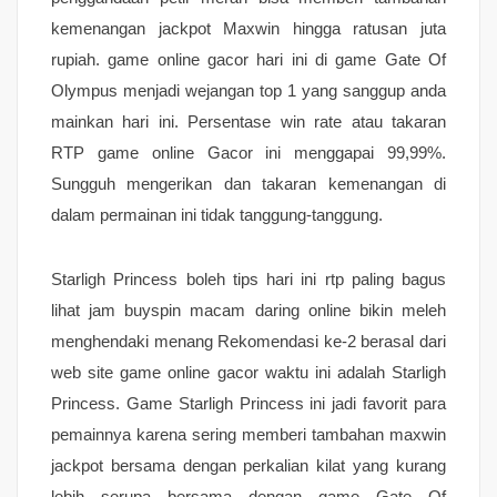
kemenangan jackpot Maxwin hingga ratusan juta
rupiah. game online gacor hari ini di game Gate Of
Olympus menjadi wejangan top 1 yang sanggup anda
mainkan hari ini. Persentase win rate atau takaran
RTP game online Gacor ini menggapai 99,99%.
Sungguh mengerikan dan takaran kemenangan di
dalam permainan ini tidak tanggung-tanggung.
Starligh Princess boleh tips hari ini rtp paling bagus
lihat jam buyspin macam daring online bikin meleh
menghendaki menang Rekomendasi ke-2 berasal dari
web site game online gacor waktu ini adalah Starligh
Princess. Game Starligh Princess ini jadi favorit para
pemainnya karena sering memberi tambahan maxwin
jackpot bersama dengan perkalian kilat yang kurang
lebih serupa bersama dengan game Gate Of