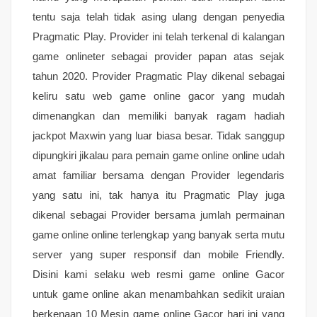
tentu saja telah tidak asing ulang dengan penyedia
Pragmatic Play. Provider ini telah terkenal di kalangan
game onlineter sebagai provider papan atas sejak
tahun 2020. Provider Pragmatic Play dikenal sebagai
keliru satu web game online gacor yang mudah
dimenangkan dan memiliki banyak ragam hadiah
jackpot Maxwin yang luar biasa besar. Tidak sanggup
dipungkiri jikalau para pemain game online online udah
amat familiar bersama dengan Provider legendaris
yang satu ini, tak hanya itu Pragmatic Play juga
dikenal sebagai Provider bersama jumlah permainan
game online online terlengkap yang banyak serta mutu
server yang super responsif dan mobile Friendly.
Disini kami selaku web resmi game online Gacor
untuk game online akan menambahkan sedikit uraian
berkenaan 10 Mesin game online Gacor hari ini yang