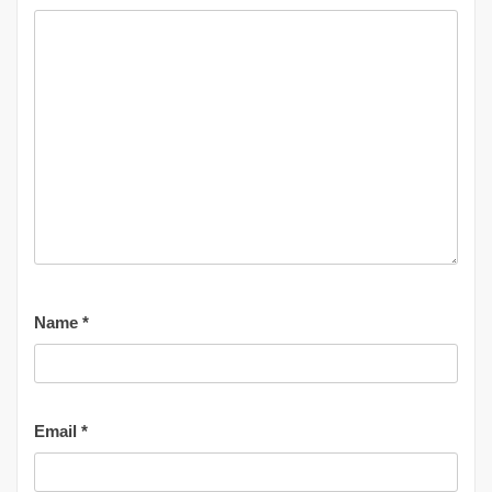
Name
*
Email
*