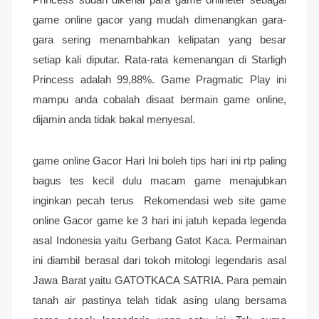
game online gacor yang mudah dimenangkan gara-
gara sering menambahkan kelipatan yang besar
setiap kali diputar. Rata-rata kemenangan di Starligh
Princess adalah 99,88%. Game Pragmatic Play ini
mampu anda cobalah disaat bermain game online,
dijamin anda tidak bakal menyesal.
game online Gacor Hari Ini boleh tips hari ini rtp paling
bagus tes kecil dulu macam game menajubkan
inginkan pecah terus Rekomendasi web site game
online Gacor game ke 3 hari ini jatuh kepada legenda
asal Indonesia yaitu Gerbang Gatot Kaca. Permainan
ini diambil berasal dari tokoh mitologi legendaris asal
Jawa Barat yaitu GATOTKACA SATRIA. Para pemain
tanah air pastinya telah tidak asing ulang bersama