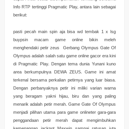
Info RTP tertinggi Pragmatic Play, antara lain sebagai
berikut:
pasti pecah main spin aja bisa wd tembak 1 x lsg
buypsin macam game online bikin meleh
menghendaki petir zeus Gerbang Olympus Gate Of
Olympus adalah salah satu game online gacor era kini
di Pragmatic Play. Dengan tema dunia Yunani kuno
area berkumpulnya DEWA ZEUS. Game ini amat
terkenal bersama perkalian petirnya yang luar biasa.
Dengan perbanyaknya petir ini miliki varian warna
yang beragam yakni hijau, biru dan yang paling
menarik adalah petir merah. Game Gate Of Olympus
menjadi pilihan utama para game onlineter gara-gara
penggandaan petir merah dapat mengimbuhkan
kemenangan jackpot Maxwin sampai ratusan juta