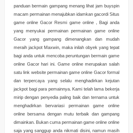
panduan bermain gampang menang lihat jam buyspin
macam permainan menajubkan idamkan gacordi Situs
game online Gacor Resmi game online , Bagi anda
yang menyukai permainan permainan game online
Gacor yang gampang dimenangkan dan mudah
meraih jackpot Maxwin, maka inilah obyek yang tepat
bagi anda untuk mencoba peruntungan bermain game
online Gacor hari ini. Game online merupakan salah
satu link website permainan game online Gacor formal
dan terpercaya yang selalu menghadirkan kejutan
jackpot bagi para pemainnya. Kami telah lama bekerja
mirip dengan penyedia paling baik dan ternama untuk
menghadirkan bervariasi permainan game online
online bersama dengan mutu terbaik dan gampang
dimainkan. Bukan cuma permainan game online online
saja yang sanggup anda nikmati disini, namun masih