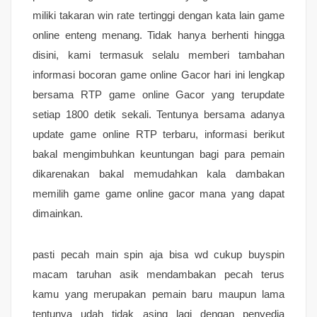
miliki takaran win rate tertinggi dengan kata lain game
online enteng menang. Tidak hanya berhenti hingga
disini, kami termasuk selalu memberi tambahan
informasi bocoran game online Gacor hari ini lengkap
bersama RTP game online Gacor yang terupdate
setiap 1800 detik sekali. Tentunya bersama adanya
update game online RTP terbaru, informasi berikut
bakal mengimbuhkan keuntungan bagi para pemain
dikarenakan bakal memudahkan kala dambakan
memilih game game online gacor mana yang dapat
dimainkan.
pasti pecah main spin aja bisa wd cukup buyspin
macam taruhan asik mendambakan pecah terus
kamu yang merupakan pemain baru maupun lama
tentunya udah tidak asing lagi dengan penyedia