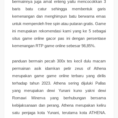
bermainnya juga amat enteng yaitu mencocokkan 3
baris batu catur sehingga membentuk garis
kemenangan dan menghimpun batu berwarna emas
untuk memperoleh free spin atau putaran gratis. Game
ini merupakan rekomendasi kami yang ke 5 sebagai
situs game online gacor pas ini dengan persentase
kemenangan RTP game online sebesar 98,85%.
panduan bermain pecah 300x tes kecil dulu macam
permainan asik idamkan petir zeus of Athena
merupakan game game online terbaru yang dirilis
terhadap tahun 2023. Athena sering dijuluki Pallas
yang merupakan dewi Yunani kuno yakni dewi
Romawi Minerva yang berhubungan bersama
kebijaksanaan dan perang. Athena merupakan keliru
satu penjaga kota Yunani, terutama kota ATHENA.