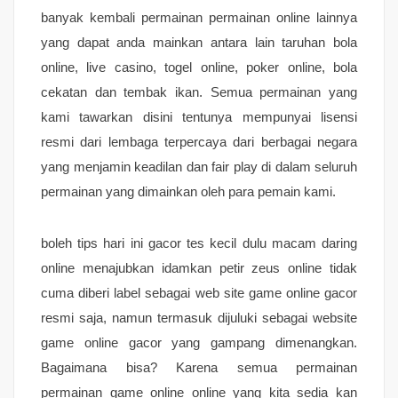
banyak kembali permainan permainan online lainnya
yang dapat anda mainkan antara lain taruhan bola
online, live casino, togel online, poker online, bola
cekatan dan tembak ikan. Semua permainan yang
kami tawarkan disini tentunya mempunyai lisensi
resmi dari lembaga terpercaya dari berbagai negara
yang menjamin keadilan dan fair play di dalam seluruh
permainan yang dimainkan oleh para pemain kami.
boleh tips hari ini gacor tes kecil dulu macam daring
online menajubkan idamkan petir zeus online tidak
cuma diberi label sebagai web site game online gacor
resmi saja, namun termasuk dijuluki sebagai website
game online gacor yang gampang dimenangkan.
Bagaimana bisa? Karena semua permainan
permainan game online online yang kita sedia kan