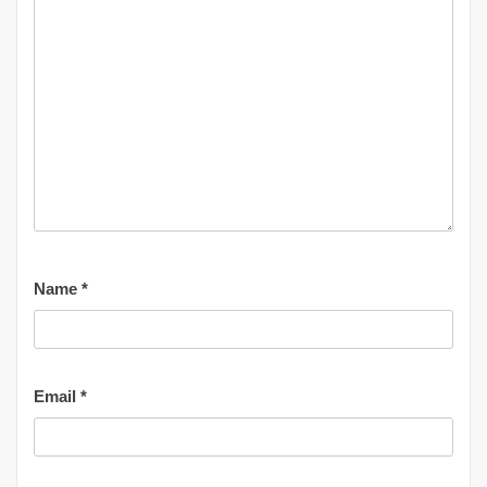
Name
*
Email
*