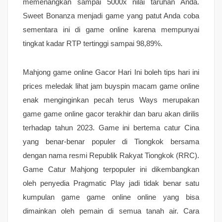
memenangkan sampai 5000x nilai taruhan Anda.
Sweet Bonanza menjadi game yang patut Anda coba
sementara ini di game online karena mempunyai
tingkat kadar RTP tertinggi sampai 98,89%.
Mahjong game online Gacor Hari Ini boleh tips hari ini
prices meledak lihat jam buyspin macam game online
enak menginginkan pecah terus Ways merupakan
game game online gacor terakhir dan baru akan dirilis
terhadap tahun 2023. Game ini bertema catur Cina
yang benar-benar populer di Tiongkok bersama
dengan nama resmi Republik Rakyat Tiongkok (RRC).
Game Catur Mahjong terpopuler ini dikembangkan
oleh penyedia Pragmatic Play jadi tidak benar satu
kumpulan game game online online yang bisa
dimainkan oleh pemain di semua tanah air. Cara