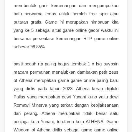
membentuk garis kemenangan dan mengumpulkan
batu berwarna emas untuk beroleh free spin atau
putaran gratis. Game ini merupakan himbauan kita
yang ke 5 sebagai situs game online gacor waktu ini
bersama persentase kemenangan RTP game online
sebesar 98,85%.
pasti pecah rtp paling bagus tembak 1 x lsg buypsin
macam permainan menajubkan dambakan petir zeus
of Athena merupakan game game online paling baru
yang dirilis pada tahun 2023. Athena kerap dijuluki
Pallas yang merupakan dewi Yunani kuno yaitu dewi
Romawi Minerva yang terkait dengan kebijaksanaan
dan perang. Athena merupakan tidak benar satu
penjaga kota Yunani, terutama kota ATHENA. Game
Wisdom of Athena dirilis sebagai game game online