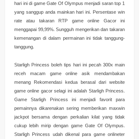
hari ini di game Gate Of Olympus menjadi saran top 1
yang sanggup anda mainkan hari ini. Persentase win
rate atau takaran RTP game online Gacor ini
menggapai 99,99%. Sungguh mengerikan dan takaran
kemenangan di dalam permainan ini tidak tanggung-
tanggung.
Starligh Princess boleh tips hari ini pecah 300x main
receh macam game online asik mendambakan
menang Rekomendasi kedua berasal dari website
game online gacor selagi ini adalah Starligh Princess.
Game Starligh Princess ini menjadi favorit para
pemainnya dikarenakan sering memberikan maxwin
jackpot bersama dengan perkalian kilat yang tidak
cukup lebih mirip dengan game Gate Of Olympus.
Starligh Princess udah dikenal para game onlineter