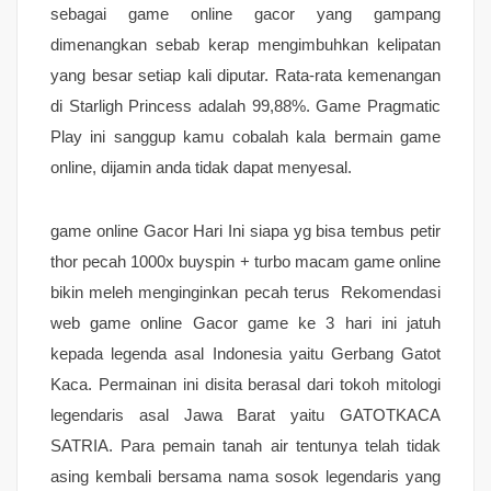
sebagai game online gacor yang gampang
dimenangkan sebab kerap mengimbuhkan kelipatan
yang besar setiap kali diputar. Rata-rata kemenangan
di Starligh Princess adalah 99,88%. Game Pragmatic
Play ini sanggup kamu cobalah kala bermain game
online, dijamin anda tidak dapat menyesal.
game online Gacor Hari Ini siapa yg bisa tembus petir
thor pecah 1000x buyspin + turbo macam game online
bikin meleh menginginkan pecah terus Rekomendasi
web game online Gacor game ke 3 hari ini jatuh
kepada legenda asal Indonesia yaitu Gerbang Gatot
Kaca. Permainan ini disita berasal dari tokoh mitologi
legendaris asal Jawa Barat yaitu GATOTKACA
SATRIA. Para pemain tanah air tentunya telah tidak
asing kembali bersama nama sosok legendaris yang