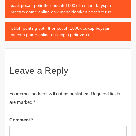
Post
pasti pecah petir thor pecah 1000x lihat jam buyspin
macam game online asik mengidamkan pecah terus
navigation
istilah penting petir thor pecah 1000x cukup buyspin
macam game online asik ingin petir zeus
Leave a Reply
Your email address will not be published.
Required fields
are marked
*
Comment
*