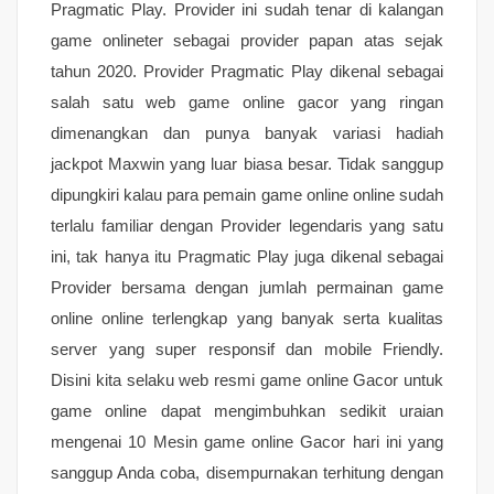
Pragmatic Play. Provider ini sudah tenar di kalangan
game onlineter sebagai provider papan atas sejak
tahun 2020. Provider Pragmatic Play dikenal sebagai
salah satu web game online gacor yang ringan
dimenangkan dan punya banyak variasi hadiah
jackpot Maxwin yang luar biasa besar. Tidak sanggup
dipungkiri kalau para pemain game online online sudah
terlalu familiar dengan Provider legendaris yang satu
ini, tak hanya itu Pragmatic Play juga dikenal sebagai
Provider bersama dengan jumlah permainan game
online online terlengkap yang banyak serta kualitas
server yang super responsif dan mobile Friendly.
Disini kita selaku web resmi game online Gacor untuk
game online dapat mengimbuhkan sedikit uraian
mengenai 10 Mesin game online Gacor hari ini yang
sanggup Anda coba, disempurnakan terhitung dengan