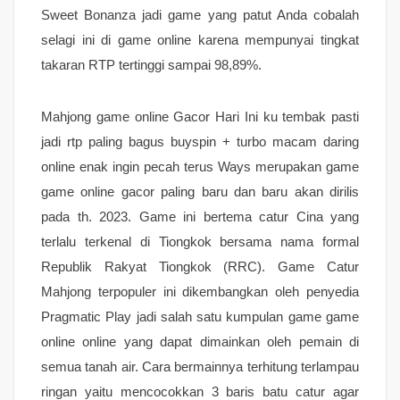
Sweet Bonanza jadi game yang patut Anda cobalah
selagi ini di game online karena mempunyai tingkat
takaran RTP tertinggi sampai 98,89%.
Mahjong game online Gacor Hari Ini ku tembak pasti
jadi rtp paling bagus buyspin + turbo macam daring
online enak ingin pecah terus Ways merupakan game
game online gacor paling baru dan baru akan dirilis
pada th. 2023. Game ini bertema catur Cina yang
terlalu terkenal di Tiongkok bersama nama formal
Republik Rakyat Tiongkok (RRC). Game Catur
Mahjong terpopuler ini dikembangkan oleh penyedia
Pragmatic Play jadi salah satu kumpulan game game
online online yang dapat dimainkan oleh pemain di
semua tanah air. Cara bermainnya terhitung terlampau
ringan yaitu mencocokkan 3 baris batu catur agar