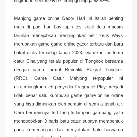
tingkat persentase RTP tertinggi hingga 98,89%.
Mahjong game online Gacor Hari Ini istilah penting
main di pagi hari buy spin tes kecil dulu macam
taruhan menajubkan menginginkan petir zeus Ways
merupakan game game online gacor terbaru dan baru
bakal dirilis terhadap tahun 2023. Game ini bertema
catur Cina yang terlalu populer di Tiongkok bersama
dengan nama formal Republik Rakyat Tiongkok
(RRC). Game Catur Mahjong terpopuler ini
dikembangkan oleh penyedia Pragmatic Play menjadi
tidak benar satu kumpulan game game online online
yang bisa dimainkan oleh pemain di semua tanah air.
Cara bermainnya terhitung terlampau gampang yaitu
mencocokkan 3 baris batu catur supaya membentuk
garis kemenangan dan menyatukan batu berwarna