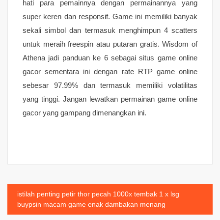
hati para pemainnya dengan permainannya yang
super keren dan responsif. Game ini memiliki banyak
sekali simbol dan termasuk menghimpun 4 scatters
untuk meraih freespin atau putaran gratis. Wisdom of
Athena jadi panduan ke 6 sebagai situs game online
gacor sementara ini dengan rate RTP game online
sebesar 97.99% dan termasuk memiliki volatilitas
yang tinggi. Jangan lewatkan permainan game online
gacor yang gampang dimenangkan ini.
Post
istilah penting petir thor pecah 1000x tembak 1 x lsg
buypsin macam game enak dambakan menang
navigation