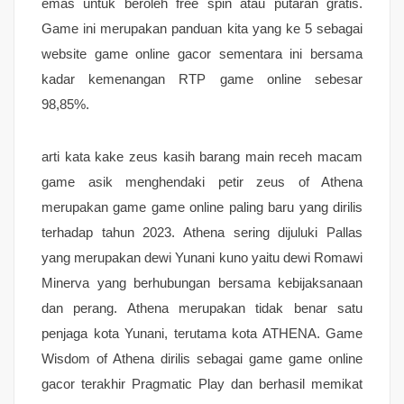
emas untuk beroleh free spin atau putaran gratis.
Game ini merupakan panduan kita yang ke 5 sebagai
website game online gacor sementara ini bersama
kadar kemenangan RTP game online sebesar
98,85%.
arti kata kake zeus kasih barang main receh macam
game asik menghendaki petir zeus of Athena
merupakan game game online paling baru yang dirilis
terhadap tahun 2023. Athena sering dijuluki Pallas
yang merupakan dewi Yunani kuno yaitu dewi Romawi
Minerva yang berhubungan bersama kebijaksanaan
dan perang. Athena merupakan tidak benar satu
penjaga kota Yunani, terutama kota ATHENA. Game
Wisdom of Athena dirilis sebagai game game online
gacor terakhir Pragmatic Play dan berhasil memikat