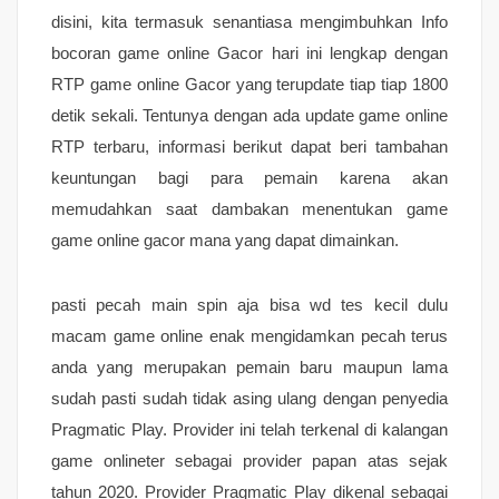
disini, kita termasuk senantiasa mengimbuhkan Info
bocoran game online Gacor hari ini lengkap dengan
RTP game online Gacor yang terupdate tiap tiap 1800
detik sekali. Tentunya dengan ada update game online
RTP terbaru, informasi berikut dapat beri tambahan
keuntungan bagi para pemain karena akan
memudahkan saat dambakan menentukan game
game online gacor mana yang dapat dimainkan.
pasti pecah main spin aja bisa wd tes kecil dulu
macam game online enak mengidamkan pecah terus
anda yang merupakan pemain baru maupun lama
sudah pasti sudah tidak asing ulang dengan penyedia
Pragmatic Play. Provider ini telah terkenal di kalangan
game onlineter sebagai provider papan atas sejak
tahun 2020. Provider Pragmatic Play dikenal sebagai