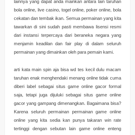
lainnya yang dapat anda mainkan antara lain taruhan
bola online, live casino, togel online, poker online, bola
cekatan dan tembak ikan. Semua permainan yang kita
tawarkan di sini sudah pasti membawa lisensi resmi
dari instansi terpercaya dari beraneka negara yang
menjamin keadilan dan fair play di dalam seluruh
permainan yang dimainkan oleh para pemain kami.
arti kata main spin aja bisa wd tes kecil dulu macam
taruhan enak menghendaki menang online tidak cuma
diberi label sebagai situs game online gacor formal
saja, tetapi juga dijuluki sebagai situs game online
gacor yang gampang dimenangkan. Bagaimana bisa?
Karena seluruh permainan permainan game online
online yang kita sedia kan punya takaran win rate
tertinggi dengan sebutan lain game online enteng