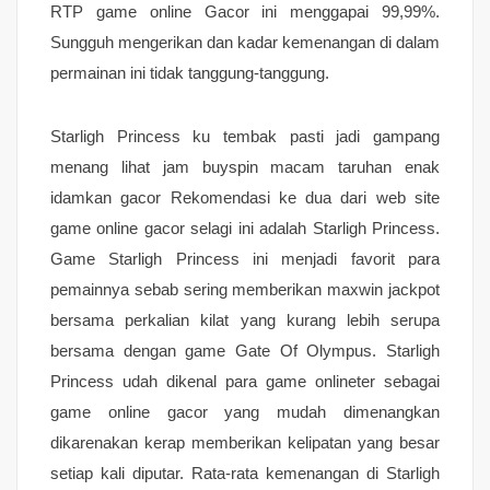
RTP game online Gacor ini menggapai 99,99%.
Sungguh mengerikan dan kadar kemenangan di dalam
permainan ini tidak tanggung-tanggung.
Starligh Princess ku tembak pasti jadi gampang
menang lihat jam buyspin macam taruhan enak
idamkan gacor Rekomendasi ke dua dari web site
game online gacor selagi ini adalah Starligh Princess.
Game Starligh Princess ini menjadi favorit para
pemainnya sebab sering memberikan maxwin jackpot
bersama perkalian kilat yang kurang lebih serupa
bersama dengan game Gate Of Olympus. Starligh
Princess udah dikenal para game onlineter sebagai
game online gacor yang mudah dimenangkan
dikarenakan kerap memberikan kelipatan yang besar
setiap kali diputar. Rata-rata kemenangan di Starligh