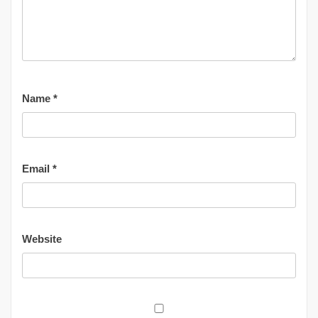
Name
*
Email
*
Website