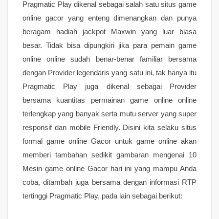
Pragmatic Play dikenal sebagai salah satu situs game
online gacor yang enteng dimenangkan dan punya
beragam hadiah jackpot Maxwin yang luar biasa
besar. Tidak bisa dipungkiri jika para pemain game
online online sudah benar-benar familiar bersama
dengan Provider legendaris yang satu ini, tak hanya itu
Pragmatic Play juga dikenal sebagai Provider
bersama kuantitas permainan game online online
terlengkap yang banyak serta mutu server yang super
responsif dan mobile Friendly. Disini kita selaku situs
formal game online Gacor untuk game online akan
memberi tambahan sedikit gambaran mengenai 10
Mesin game online Gacor hari ini yang mampu Anda
coba, ditambah juga bersama dengan informasi RTP
tertinggi Pragmatic Play, pada lain sebagai berikut: