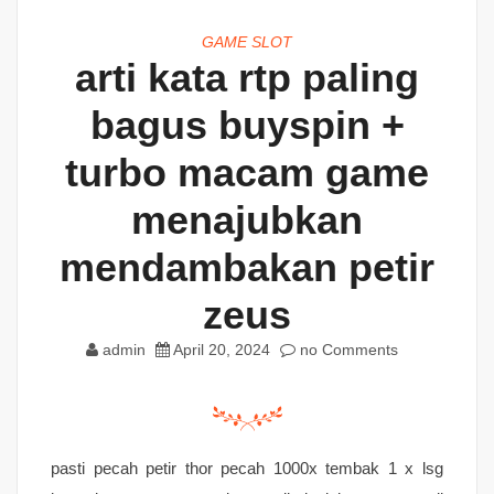
GAME SLOT
arti kata rtp paling
bagus buyspin +
turbo macam game
menajubkan
mendambakan petir
zeus
admin
April 20, 2024
no Comments
pasti pecah petir thor pecah 1000x tembak 1 x lsg