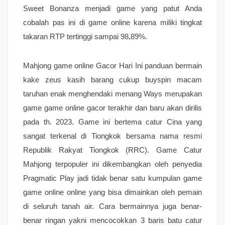
Sweet Bonanza menjadi game yang patut Anda
cobalah pas ini di game online karena miliki tingkat
takaran RTP tertinggi sampai 98,89%.
Mahjong game online Gacor Hari Ini panduan bermain
kake zeus kasih barang cukup buyspin macam
taruhan enak menghendaki menang Ways merupakan
game game online gacor terakhir dan baru akan dirilis
pada th. 2023. Game ini bertema catur Cina yang
sangat terkenal di Tiongkok bersama nama resmi
Republik Rakyat Tiongkok (RRC). Game Catur
Mahjong terpopuler ini dikembangkan oleh penyedia
Pragmatic Play jadi tidak benar satu kumpulan game
game online online yang bisa dimainkan oleh pemain
di seluruh tanah air. Cara bermainnya juga benar-
benar ringan yakni mencocokkan 3 baris batu catur