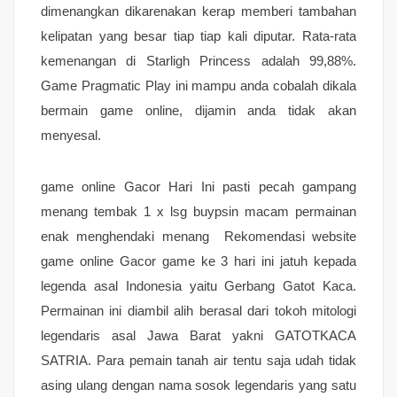
dimenangkan dikarenakan kerap memberi tambahan
kelipatan yang besar tiap tiap kali diputar. Rata-rata
kemenangan di Starligh Princess adalah 99,88%.
Game Pragmatic Play ini mampu anda cobalah dikala
bermain game online, dijamin anda tidak akan
menyesal.
game online Gacor Hari Ini pasti pecah gampang
menang tembak 1 x lsg buypsin macam permainan
enak menghendaki menang Rekomendasi website
game online Gacor game ke 3 hari ini jatuh kepada
legenda asal Indonesia yaitu Gerbang Gatot Kaca.
Permainan ini diambil alih berasal dari tokoh mitologi
legendaris asal Jawa Barat yakni GATOTKACA
SATRIA. Para pemain tanah air tentu saja udah tidak
asing ulang dengan nama sosok legendaris yang satu