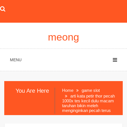
Skip
to
content
meong
MENU
You Are Here
Home
game slot
arti kata petir thor pecah
1000x tes kecil dulu macam
taruhan bikin meleh
menginginkan pecah terus