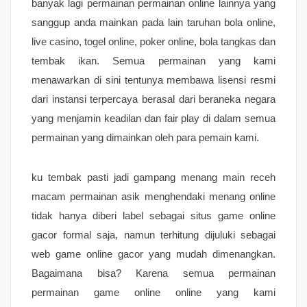
banyak lagi permainan permainan online lainnya yang
sanggup anda mainkan pada lain taruhan bola online,
live casino, togel online, poker online, bola tangkas dan
tembak ikan. Semua permainan yang kami
menawarkan di sini tentunya membawa lisensi resmi
dari instansi terpercaya berasal dari beraneka negara
yang menjamin keadilan dan fair play di dalam semua
permainan yang dimainkan oleh para pemain kami.
ku tembak pasti jadi gampang menang main receh
macam permainan asik menghendaki menang online
tidak hanya diberi label sebagai situs game online
gacor formal saja, namun terhitung dijuluki sebagai
web game online gacor yang mudah dimenangkan.
Bagaimana bisa? Karena semua permainan
permainan game online online yang kami