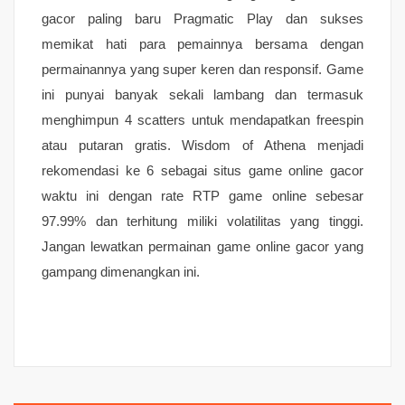
gacor paling baru Pragmatic Play dan sukses
memikat hati para pemainnya bersama dengan
permainannya yang super keren dan responsif. Game
ini punyai banyak sekali lambang dan termasuk
menghimpun 4 scatters untuk mendapatkan freespin
atau putaran gratis. Wisdom of Athena menjadi
rekomendasi ke 6 sebagai situs game online gacor
waktu ini dengan rate RTP game online sebesar
97.99% dan terhitung miliki volatilitas yang tinggi.
Jangan lewatkan permainan game online gacor yang
gampang dimenangkan ini.