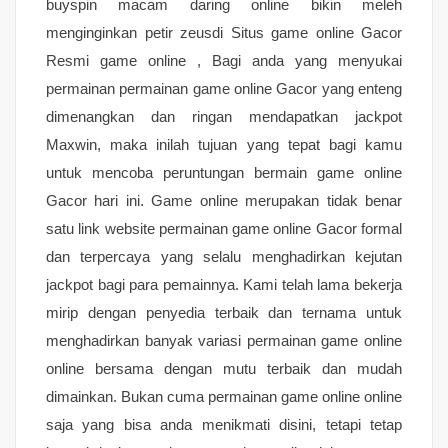
buyspin macam daring online bikin meleh
menginginkan petir zeusdi Situs game online Gacor
Resmi game online , Bagi anda yang menyukai
permainan permainan game online Gacor yang enteng
dimenangkan dan ringan mendapatkan jackpot
Maxwin, maka inilah tujuan yang tepat bagi kamu
untuk mencoba peruntungan bermain game online
Gacor hari ini. Game online merupakan tidak benar
satu link website permainan game online Gacor formal
dan terpercaya yang selalu menghadirkan kejutan
jackpot bagi para pemainnya. Kami telah lama bekerja
mirip dengan penyedia terbaik dan ternama untuk
menghadirkan banyak variasi permainan game online
online bersama dengan mutu terbaik dan mudah
dimainkan. Bukan cuma permainan game online online
saja yang bisa anda menikmati disini, tetapi tetap