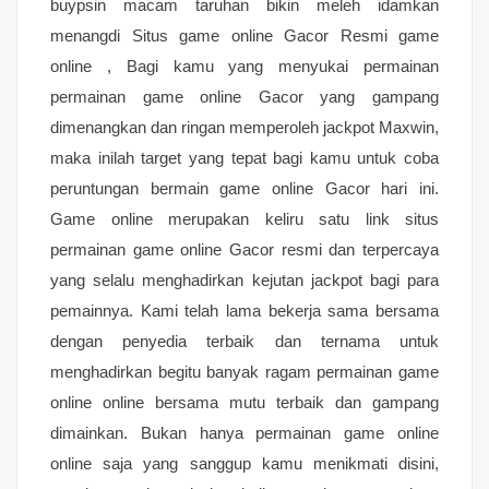
buypsin macam taruhan bikin meleh idamkan
menangdi Situs game online Gacor Resmi game
online , Bagi kamu yang menyukai permainan
permainan game online Gacor yang gampang
dimenangkan dan ringan memperoleh jackpot Maxwin,
maka inilah target yang tepat bagi kamu untuk coba
peruntungan bermain game online Gacor hari ini.
Game online merupakan keliru satu link situs
permainan game online Gacor resmi dan terpercaya
yang selalu menghadirkan kejutan jackpot bagi para
pemainnya. Kami telah lama bekerja sama bersama
dengan penyedia terbaik dan ternama untuk
menghadirkan begitu banyak ragam permainan game
online online bersama mutu terbaik dan gampang
dimainkan. Bukan hanya permainan game online
online saja yang sanggup kamu menikmati disini,