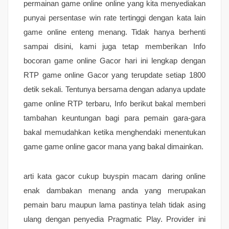
permainan game online online yang kita menyediakan
punyai persentase win rate tertinggi dengan kata lain
game online enteng menang. Tidak hanya berhenti
sampai disini, kami juga tetap memberikan Info
bocoran game online Gacor hari ini lengkap dengan
RTP game online Gacor yang terupdate setiap 1800
detik sekali. Tentunya bersama dengan adanya update
game online RTP terbaru, Info berikut bakal memberi
tambahan keuntungan bagi para pemain gara-gara
bakal memudahkan ketika menghendaki menentukan
game game online gacor mana yang bakal dimainkan.
arti kata gacor cukup buyspin macam daring online
enak dambakan menang anda yang merupakan
pemain baru maupun lama pastinya telah tidak asing
ulang dengan penyedia Pragmatic Play. Provider ini