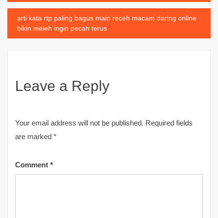
navigation
arti kata rtp paling bagus main receh macam daring online
bikin meleh ingin pecah terus
Leave a Reply
Your email address will not be published.
Required fields
are marked
*
Comment
*