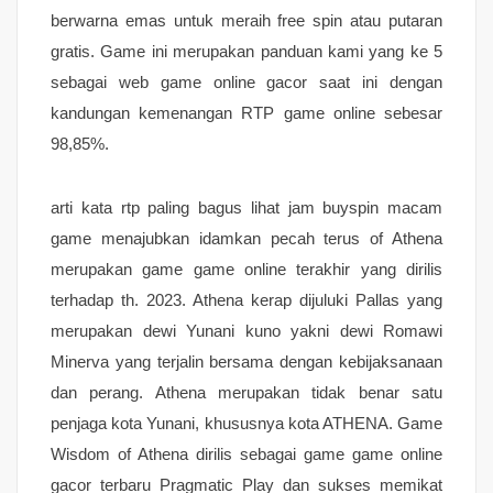
berwarna emas untuk meraih free spin atau putaran
gratis. Game ini merupakan panduan kami yang ke 5
sebagai web game online gacor saat ini dengan
kandungan kemenangan RTP game online sebesar
98,85%.
arti kata rtp paling bagus lihat jam buyspin macam
game menajubkan idamkan pecah terus of Athena
merupakan game game online terakhir yang dirilis
terhadap th. 2023. Athena kerap dijuluki Pallas yang
merupakan dewi Yunani kuno yakni dewi Romawi
Minerva yang terjalin bersama dengan kebijaksanaan
dan perang. Athena merupakan tidak benar satu
penjaga kota Yunani, khususnya kota ATHENA. Game
Wisdom of Athena dirilis sebagai game game online
gacor terbaru Pragmatic Play dan sukses memikat