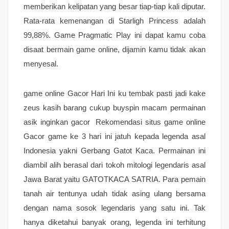
memberikan kelipatan yang besar tiap-tiap kali diputar.
Rata-rata kemenangan di Starligh Princess adalah
99,88%. Game Pragmatic Play ini dapat kamu coba
disaat bermain game online, dijamin kamu tidak akan
menyesal.
game online Gacor Hari Ini ku tembak pasti jadi kake
zeus kasih barang cukup buyspin macam permainan
asik inginkan gacor Rekomendasi situs game online
Gacor game ke 3 hari ini jatuh kepada legenda asal
Indonesia yakni Gerbang Gatot Kaca. Permainan ini
diambil alih berasal dari tokoh mitologi legendaris asal
Jawa Barat yaitu GATOTKACA SATRIA. Para pemain
tanah air tentunya udah tidak asing ulang bersama
dengan nama sosok legendaris yang satu ini. Tak
hanya diketahui banyak orang, legenda ini terhitung