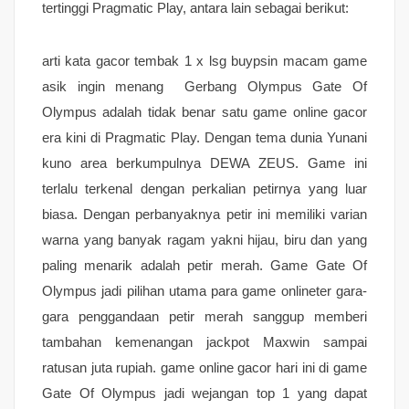
tertinggi Pragmatic Play, antara lain sebagai berikut:
arti kata gacor tembak 1 x lsg buypsin macam game
asik ingin menang Gerbang Olympus Gate Of
Olympus adalah tidak benar satu game online gacor
era kini di Pragmatic Play. Dengan tema dunia Yunani
kuno area berkumpulnya DEWA ZEUS. Game ini
terlalu terkenal dengan perkalian petirnya yang luar
biasa. Dengan perbanyaknya petir ini memiliki varian
warna yang banyak ragam yakni hijau, biru dan yang
paling menarik adalah petir merah. Game Gate Of
Olympus jadi pilihan utama para game onlineter gara-
gara penggandaan petir merah sanggup memberi
tambahan kemenangan jackpot Maxwin sampai
ratusan juta rupiah. game online gacor hari ini di game
Gate Of Olympus jadi wejangan top 1 yang dapat