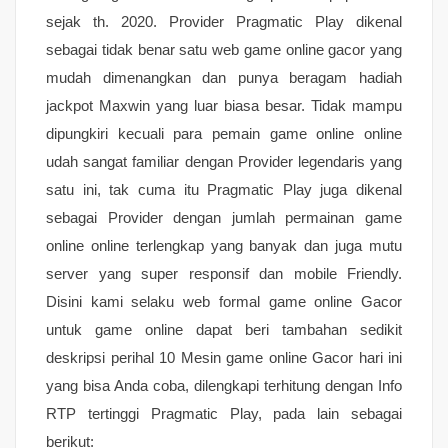
sejak th. 2020. Provider Pragmatic Play dikenal
sebagai tidak benar satu web game online gacor yang
mudah dimenangkan dan punya beragam hadiah
jackpot Maxwin yang luar biasa besar. Tidak mampu
dipungkiri kecuali para pemain game online online
udah sangat familiar dengan Provider legendaris yang
satu ini, tak cuma itu Pragmatic Play juga dikenal
sebagai Provider dengan jumlah permainan game
online online terlengkap yang banyak dan juga mutu
server yang super responsif dan mobile Friendly.
Disini kami selaku web formal game online Gacor
untuk game online dapat beri tambahan sedikit
deskripsi perihal 10 Mesin game online Gacor hari ini
yang bisa Anda coba, dilengkapi terhitung dengan Info
RTP tertinggi Pragmatic Play, pada lain sebagai
berikut: