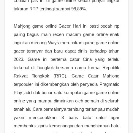
cobalah pas ini di game online sebab punyai tingkat
takaran RTP tertinggi sampai 98,89%.
Mahjong game online Gacor Hari Ini pasti pecah rtp
paling bagus main receh macam game online enak
inginkan menang Ways merupakan game game online
gacor teranyar dan baru dapat dirilis terhadap tahun
2023. Game ini bertema catur Cina yang terlalu
terkenal di Tiongkok bersama nama formal Republik
Rakyat Tiongkok (RRC). Game Catur Mahjong
terpopuler ini dikembangkan oleh penyedia Pragmatic
Play jadi tidak benar satu kumpulan game game online
online yang mampu dimainkan oleh pemain di seluruh
tanah air. Cara bermainnya terhitung terlampau mudah
yakni mencocokkan 3 baris batu catur agar
membentuk garis kemenangan dan menghimpun batu