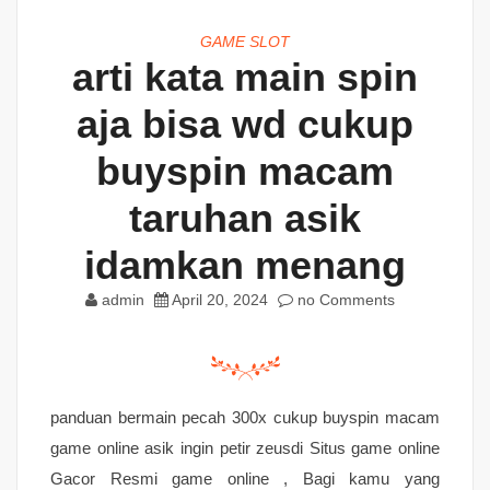
GAME SLOT
arti kata main spin
aja bisa wd cukup
buyspin macam
taruhan asik
idamkan menang
admin
April 20, 2024
no Comments
panduan bermain pecah 300x cukup buyspin macam
game online asik ingin petir zeusdi Situs game online
Gacor Resmi game online , Bagi kamu yang